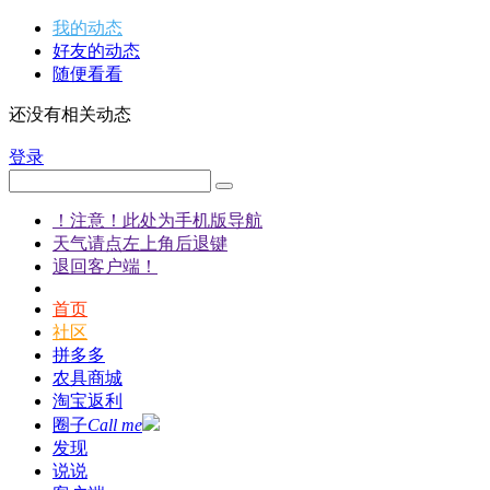
我的动态
好友的动态
随便看看
还没有相关动态
登录
！注意！此处为手机版导航
天气请点左上角后退键
退回客户端！
首页
社区
拼多多
农具商城
淘宝返利
圈子
Call me
发现
说说