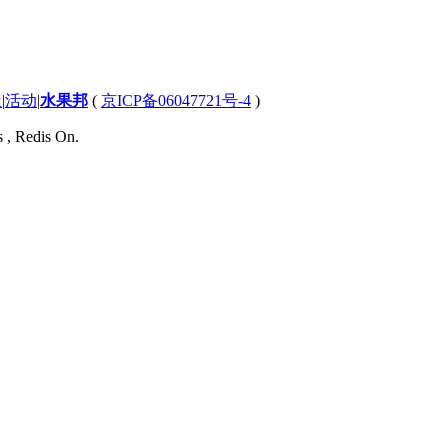
屋
|
活动
|
水果邦
(
京ICP备06047721号-4
)
s , Redis On.