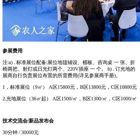
参展费用
注
:a) . 标准展位配备:展位地毯铺设、楣板、咨询桌 一 张、折
椅两把、射灯或日光灯两个、220V插座 一 个。 b) . 订光地的
展商自行负责展位布置的所需费用(详见参展商手册)。
1，
标准展位（
9㎡）
A区15800
元
，
B区13800
元
，
C区10800
元
2.
光地展位（
36㎡起）
A区1500
/
㎡
，
B区1300
/
㎡
，
C
区
1000
/
㎡
技术交流会
/新品发布会
30分钟 / 30000元