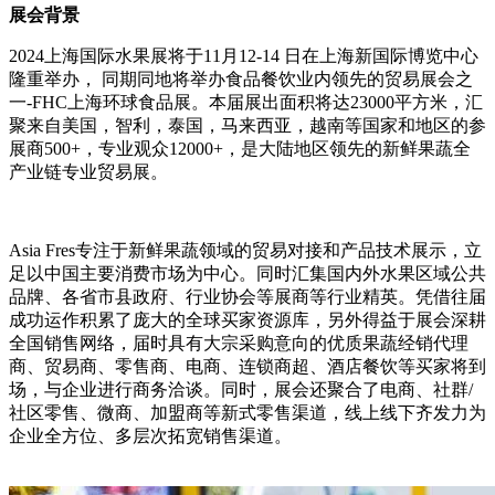
展会背景
2024上海国际水果展
将
于
11月12-14 日
在
上海新国际博览中心
隆重举办，
同期同地将举办食品餐饮业内领先的贸易展会之
一
-FHC上海环球食品展。
本届
展出面积将达
23000平方米，汇
聚来自美国，智利，泰国，马来西亚，越南等国家和地区的参
展商500+，专业观众12000+，是大陆地区领先的新鲜果蔬全
产业链专业贸易展。
Asia Fres专注于新鲜果蔬领域的贸易对接和产品技术展示，立
足以中国主要消费市场为中心。同时汇集国内外水果区域公共
品牌、各省市县政府、行业协会等展商等行业精英。凭借往届
成功运作积累了庞大的全球买家资源库，另外得益于展会深耕
全国销售网络，届时具有大宗采购意向的优质果蔬经销代理
商、贸易商、零售商、电商、连锁商超、酒店餐饮等买家将到
场，与企业进行商务洽谈。同时，展会还聚合了电商、社群/
社区零售、微商、加盟商等新式零售渠道，线上线下齐发力为
企业全方位、多层次拓宽销售渠道。