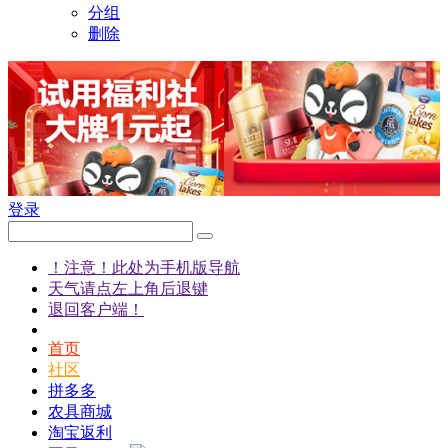
分组
删除
登录
！注意！此处为手机版导航
天气请点左上角后退键
退回客户端！
首页
社区
拼多多
农具商城
淘宝返利