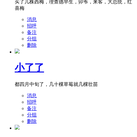
买了几株西梅，理查德早生，卯爷，来客，大总统，红
喜梅
消息
招呼
备注
分组
删除
小了了
都四月中旬了，几十棵草莓就几棵壮苗
消息
招呼
备注
分组
删除