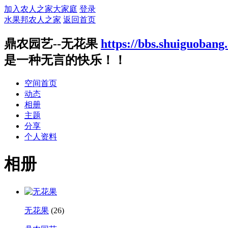
加入农人之家大家庭
登录
水果邦农人之家
返回首页
鼎农园艺--无花果
https://bbs.shuiguoban
是一种无言的快乐！！
空间首页
动态
相册
主题
分享
个人资料
相册
无花果
(26)