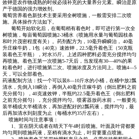
效钾是农作物成熟的时候必须补充的大量养分元素。瞬治是原
产于德国的强力增效剂。
葡萄营养着色新技术主要采用全树喷施，一般需安排二次喷
施。具体操作方法如下。
葡萄开始软化后，在葡萄稍有着色时，即可进行第一次全
树喷施，每亩葡萄园喷施2-3桶水（喷施用水量与葡萄园枝条
和叶片茂密程度有关）。药剂配方为，10毫升瞬瞬治， 40毫
升庄稼牛奶，1包（40克）速效钾，22.5毫升着色王（50克瓶
装着色王半瓶），对水35斤。上述四种肥料必需充分搅拌均匀
再喷施。着色王第一次喷施5-7天后，当发现有30—40%的果
粒着色时，进行喷施第二次。喷施浓度及方法同上。喷施4—5
天，可以全部着色。
药液配制方法：找一个可以装8—10斤水的小桶，在桶中放2瓢
清水，先倒入10瞬治，再倒入40毫升庄稼牛奶（倒出肥料之前
充分摇匀），40克速效钾，半瓶约22.5毫升着色王（倒出肥料
之前充分摇匀），充分搅拌均匀。喷雾器放药水前，一般要先
装半桶或大半桶清水，再加进配好的2瓢药液，搅拌均匀，最
后再加清水到刻度为止（每桶水约35斤左右）。
喷施时间与注意事项：
1、宜在阴天或者在晴天下午4时后喷施。叶面及叶背都要
均匀周到喷施药液，至稍有滴水为止，叶背要重点喷施。