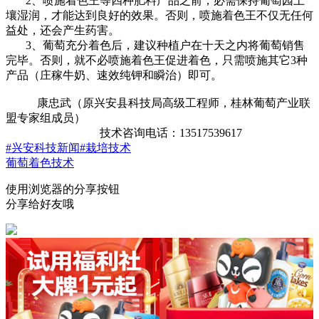
2、喷施着色王等四种肥料产品之前，必需保持葡萄园土
壤湿润，才能达到良好的效果。否则，喷施着色王不仅无任何
益处，还会产生药害。
3、葡萄充分着色后，建议种植户在十天之内将葡萄销售
完毕。否则，就不必喷施着色王促进着色，只需喷施其它3种
产品（庄稼牛奶、速效纯钾和瞬治）即可。
康忠武（原兴安县科技局高级工程师，桂林葡萄产业联
盟专家组成员）
技术咨询电话：13517539617
#兴安科技新闻
#栽培技术
葡萄着色技术
使用浏览器的分享按钮
分享给好友哦