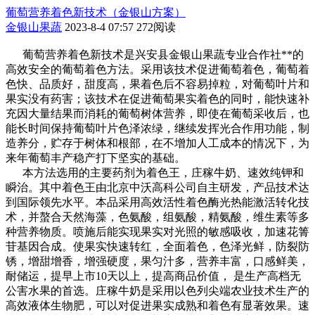
葡萄营养着色新技术（金银山方案）
金银山果蔬
2023-8-4 07:57
272阅读
葡萄营养着色新技术是兴安县金银山果蔬专业合作社**的
高效安全的葡萄着色方法。采用该技术促进葡萄着色，葡萄着
色快、品质好，甜度高，果着色后不容易掉粒，对葡萄叶片和
果实没有药害；该技术在促进葡萄果实着色的同时，能快速补
充因大量结果而消耗的葡萄树体营养，即使在葡萄采收后，也
能长时间保持葡萄叶片色泽浓绿，继续发挥光合作用功能，制
造养分，贮存于树体和根部，在不增加人工成本的情况下，为
来年葡萄丰产稳产打下坚实的基础。
本方法选用的主要药剂为着色王，庄稼牛奶、速效纯钾和
瞬治。其中着色王由北京中沃高科公司自主研发，产品技术达
到国际领先水平。本品采用高效活性着色酶光热能激活转化技
术，并螯合天然海藻，色氨酸，组氨酸，精氨酸，维生素等多
种营养物质。喷施后能实现果实对光照的敏感吸收，加速花箐
苷基因合成。使果实快速转红，全面着色，色泽光鲜，防裂防
锈，增甜增香，增强硬度，果匀汁多，营养丰富，口感鲜美，
耐储运，提早上市10天以上，提高商品价值， 是生产高档无
公害水果的首选。庄稼牛奶是采用以色列尖端农业技术生产的
高效液体生物肥，可以对促进果实成熟和着色有显著效果。速