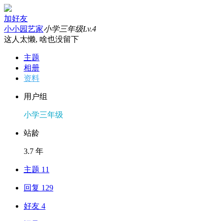
加好友
小小园艺家
小学三年级
Lv.4
这人太懒, 啥也没留下
主题
相册
资料
用户组
小学三年级
站龄
3.7 年
主题 11
回复 129
好友 4