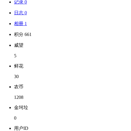
记录 0
日志 0
相册 1
积分 661
威望
5
鲜花
30
农币
1208
金坷垃
0
用户ID