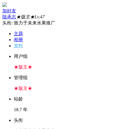
加好友
陆承志
★版主★
Lv.47
头衔: 致力于未来水果推广
主题
相册
资料
用户组
★版主★
管理组
★版主★
站龄
18.7 年
头衔