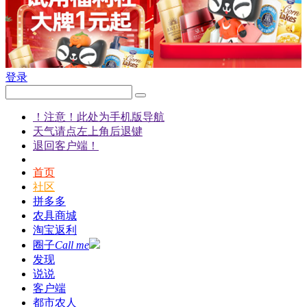
登录
！注意！此处为手机版导航
天气请点左上角后退键
退回客户端！
首页
社区
拼多多
农具商城
淘宝返利
圈子
Call me
发现
说说
客户端
都市农人