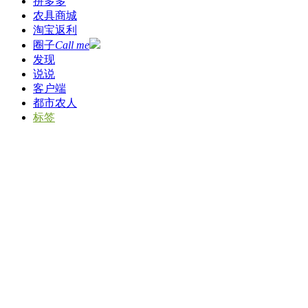
拼多多
农具商城
淘宝返利
圈子
Call me
发现
说说
客户端
都市农人
标签