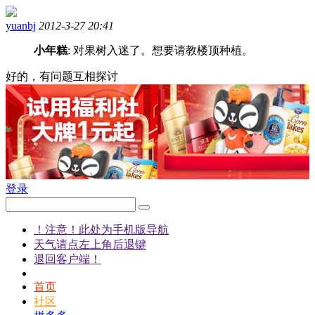
yuanbj
2012-3-27 20:41
小年糕
: 对果树入迷了。想要请教楼顶种植。
好的，有问题互相探讨
登录
！注意！此处为手机版导航
天气请点左上角后退键
退回客户端！
首页
社区