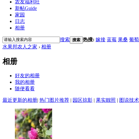
农友福利社
新帖
Guide
家园
日志
相册
搜索
热搜:
嫁接
蓝莓
果桑
葡萄
搜索
水果邦农人之家
›
相册
相册
好友的相册
我的相册
随便看看
最近更新的相册
|
热门图片推荐
|
园区掠影
|
果实靓照
|
图说技术