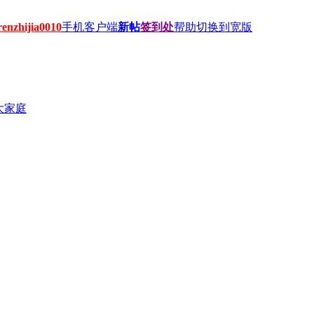
hijia0010
手机客户端
新帖
签到处
帮助
切换到宽版
大家庭