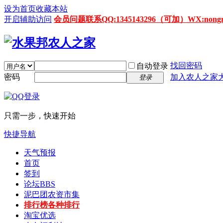
设为首页
收藏本站
开启辅助访问
会员问题联系QQ:1345143296（可加）WX:nongrenz
找回密码
自动登录
密码
加入农人之家
登录
只需一步，快速开始
快捷导航
天气预报
首页
签到
论坛
BBS
泥巴团农资市集
排行榜
各种排行
淘宝优选