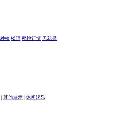
种植
楼顶
樱桃行情
无花果
|
其他展示
|
休闲娱乐