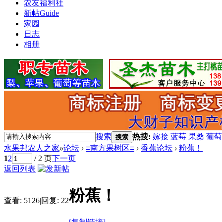
农友福利社
新帖
Guide
家园
日志
相册
搜索
热搜:
嫁接
蓝莓
果桑
葡萄
搜索
水果邦农人之家
»
论坛
›
≡南方果树区≡
›
香蕉论坛
›
粉蕉！
1
2
/ 2 页
下一页
返回列表
粉蕉！
查看:
5126
|
回复:
22