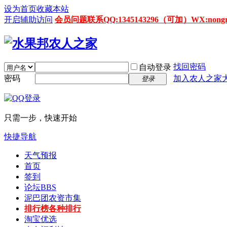
设为首页
收藏本站
开启辅助访问
会员问题联系QQ:1345143296（可加）WX:nongrenz
找回密码
自动登录
密码
加入农人之家
登录
只需一步，快速开始
快捷导航
天气预报
首页
签到
论坛
BBS
泥巴团农资市集
排行榜
各种排行
淘宝优选