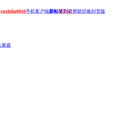
hijia0010
手机客户端
新帖
签到处
帮助
切换到宽版
大家庭