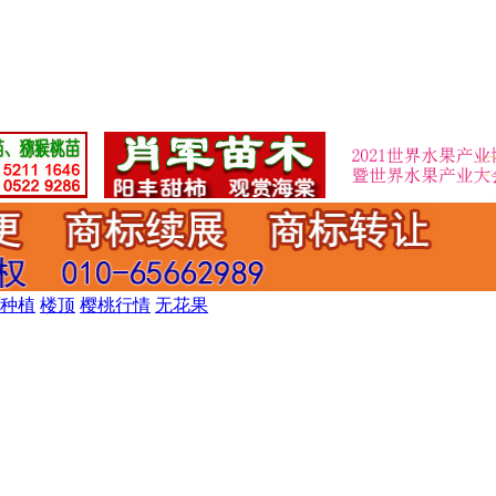
种植
楼顶
樱桃行情
无花果