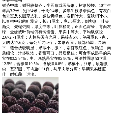
荸荠种杨梅
树势中庸，树冠较整齐，半圆形或圆头形，树形较矮。10年生
树高3.2米，冠径4米，干周0.4米。多年生枝条暗褐色，有灰白
色晕斑及长圆形皮孔。嫩枝青绿色，春梢叶大，夏秋梢叶小。
以春梢中部的叶测定，长8.1厘米，宽2.5厘米，倒卵形，叶尖
渐尖，先端钝圆，厚度中等，叶质稍硬，正面色深绿，背面灰
绿，全缘或叶前端偶有钝锯齿。果实中等大，平均纵横径
2.6×2.71厘米；肉柱头圆有光泽，果核占5%，单果重10.7克，
大的达17.6克，每公斤约93个；果形近圆，顶部稍凹，果底
平，缝合线较明显，果蒂小，微凹，蒂苔淡红色，果轴短；肉
质细软，汁多味浓，香甜可口，品质极佳；可食率成熟早的果
实在93.5-94%，中、晚熟果实在95-96%，可溶性固形物含量
12.5%，含糖量10.5%，含酸量0.8%，果核小，卵形，顶端微
尖，基部圆，平均重0.51克，与果肉易分离；早期果实硬度
佳，耐贮藏、运输。