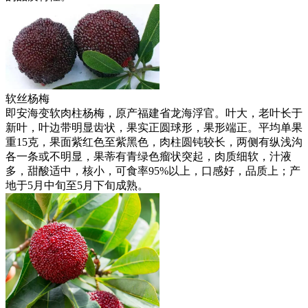
软丝杨梅
即安海变软肉柱杨梅，原产福建省龙海浮官。叶大，老叶长于
新叶，叶边带明显齿状，果实正圆球形，果形端正。平均单果
重15克，果面紫红色至紫黑色，肉柱圆钝较长，两侧有纵浅沟
各一条或不明显，果蒂有青绿色瘤状突起，肉质细软，汁液
多，甜酸适中，核小，可食率95%以上，口感好，品质上；产
地于5月中旬至5月下旬成熟。