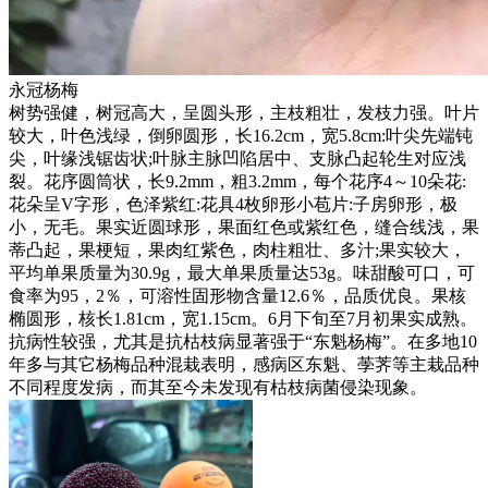
永冠杨梅
树势强健，树冠高大，呈圆头形，主枝粗壮，发枝力强。叶片
较大，叶色浅绿，倒卵圆形，长16.2cm，宽5.8cm:叶尖先端钝
尖，叶缘浅锯齿状;叶脉主脉凹陷居中、支脉凸起轮生对应浅
裂。花序圆筒状，长9.2mm，粗3.2mm，每个花序4～10朵花:
花朵呈V字形，色泽紫红:花具4枚卵形小苞片:子房卵形，极
小，无毛。果实近圆球形，果面红色或紫红色，缝合线浅，果
蒂凸起，果梗短，果肉红紫色，肉柱粗壮、多汁;果实较大，
平均单果质量为30.9g，最大单果质量达53g。味甜酸可口，可
食率为95，2％，可溶性固形物含量12.6％，品质优良。果核
椭圆形，核长1.81cm，宽1.15cm。6月下旬至7月初果实成熟。
抗病性较强，尤其是抗枯枝病显著强于“东魁杨梅”。在多地10
年多与其它杨梅品种混栽表明，感病区东魁、荸荠等主栽品种
不同程度发病，而其至今未发现有枯枝病菌侵染现象。