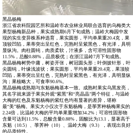
黑晶杨梅
浙江省农科院园艺所和温岭市农业林业局联合选育的乌梅类大
果型杨梅新品种，果实成熟期6月下旬成熟；温岭大梅园中发
现的实生变异株系种选育，果实圆形，平均单果重20.4克，果
顶较凹陷，果蒂突出呈红色，完熟时呈紫黑色，有光泽，具明
显纵沟。肉柱圆钝，肉质柔软，汁液多，含可溶性固形物
11.5%，总酸0.88%，品质极优；在浙江温岭7月下旬成熟。
黑晶杨梅树势中庸，树姿开张，树冠圆头形；叶倒披针形，叶
尖圆钝，叶缘浅波状；果实圆形，平均单果重20.4克，果顶较
凹陷，果蒂突出呈红色，完熟时呈紫黑色，有光泽，具明显纵
沟；果核略大，可食率90.6%。
黑晶杨梅成熟期与东魁杨梅基本一致。成熟时果实乌黑发亮，
其名字就来源于果实外观“紫黑”和“亮晶晶”两个特征，与温岭
大梅的红色及东魁杨梅的紫红色均有显著的差异，堪称
最“美”杨梅。果实大小仅次于东魁杨梅，是荸荠种杨梅果实的
2.24倍，比温岭大梅的平均单果重增加34.2%；可溶性固形物
含量可达到11.5%，总酸含量0.88%，固酸比为13.1，显著高于
东魁（10.5）、荸荠种（10）、温岭大梅（9.3），表现出良好
的品质特性。