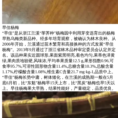
早佳杨梅
“早佳”是从浙江兰溪“荸荠种”杨梅园中利用芽变选育出的杨梅
早熟乌梅类新品种。经多年培育观察，被确认为林木良种。从
2006年开始，兰溪通过苗木繁育和高接换种的方式发展“早佳
杨梅”。2013年9月通过了浙江省林木品种审定委员会认定并定
名。该品种果实近圆球形,果面紫黑明亮,着色均匀,果蒂色泽黄
绿,果肉质地较硬,风味浓,平均单果质量12.5 g,果形指数0.96,可
食率95.7%,可溶性固形物含量11.4%,总糖含量10.3%,总酸含量
1.17%,柠檬酸含量1.08%,维生素C含量21.7 mg·kg-1,品质中上。
“早佳”杨梅长势中庸，树体矮化，在兰溪的成熟期一般在5月
底6月初，比“东魁”杨梅早15天上市，比“黑炭”杨梅也早5天以
上。早佳杨梅果大早熟，结果性能好，产量稳定，品质优良。