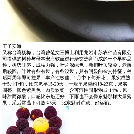
王子安海
又称台湾杨梅，台湾曾范文三博士利用龙岩市苏农种苗有限公
司提供的树种与母本安海软丝进行杂交选育而成的一个早熟品
种，树势旺盛，成枝力强，叶片深绿色，新梢叶顶较尖，老熟
后较圆。叶片有些有齿，有些没齿，具有明显的杂交特征，种
后两周年即可挂果，丰产性极佳。2月中下旬开花， 果实成熟
于5月中旬，比东魁早15-20天，一般单果重约18-23克，果实
圆整、颜色紫黑色，肉质软韧，含可溶性固形物12-14%，风
味甜而微酸，口感比东魁还好，下雨也不会像东魁那样大量落
果，采后常温下可放3-5天，比东魁耐贮藏、好运输。