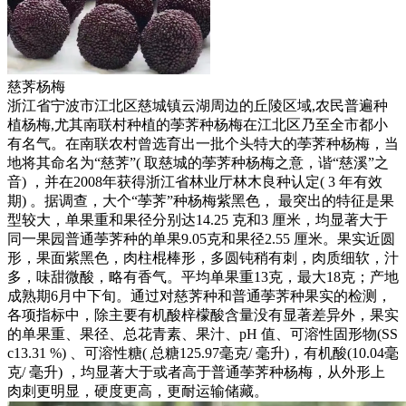
慈荠杨梅
浙江省宁波市江北区慈城镇云湖周边的丘陵区域,农民普遍种
植杨梅,尤其南联村种植的荸荠种杨梅在江北区乃至全市都小
有名气。在南联农村曾选育出一批个头特大的荸荠种杨梅，当
地将其命名为“慈荠”( 取慈城的荸荠种杨梅之意，谐“慈溪”之
音) ，并在2008年获得浙江省林业厅林木良种认定( 3 年有效
期) 。据调查，大个“荸荠”种杨梅紫黑色， 最突出的特征是果
型较大，单果重和果径分别达14.25 克和3 厘米，均显著大于
同一果园普通荸荠种的单果9.05克和果径2.55 厘米。果实近圆
形，果面紫黑色，肉柱棍棒形，多圆钝稍有刺，肉质细软，汁
多，味甜微酸，略有香气。平均单果重13克，最大18克；产地
成熟期6月中下旬。通过对慈荠种和普通荸荠种果实的检测，
各项指标中，除主要有机酸梓檬酸含量没有显著差异外，果实
的单果重、果径、总花青素、果汁、pH 值、可溶性固形物(SS
c13.31 %) 、可溶性糖( 总糖125.97毫克/ 毫升)，有机酸(10.04毫
克/ 毫升) ，均显著大于或者高于普通荸荠种杨梅，从外形上
肉刺更明显，硬度更高，更耐运输储藏。