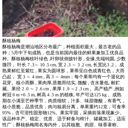
酥核杨梅
酥核杨梅是潮汕地区分布最广，种植面积最大，最古老的品
种；5月中下旬成熟，也是当前国内最佳的鲜果兼加工优良品
种。酥核杨梅枝叶绿色 ,叶卵状倒披针形 , 全缘,先端钝圆, 少数
微凹 。叶长 7 .3～ 10 .5 cm, 宽 2 .3 ～ 3 .2 cm, 长宽比3 .2 。成
熟果鲜红至紫红 , 果实为圆球形，果蒂呈白色或青红色，大而
凸起， 宽 3 ～ 4 mm , 高 3 ～ 4mm；每个果蒂均有一个退化的
花芽。核小而酥 , 果肉厚,质脆而结实, 微酸 , 含水量低, 耐贮
藏。果径 2 .0 ～ 2 .6 cm , 果厚 1 .9 ～2 .3 cm 。高产稳产 ,例如
树冠 6 m ×6 .5 m, 树高 4 .5 m 的植株, 年产可达125 kg 。成熟
期在小满至芒种季节，肉质细软，汁多、味甜微酸，有香气，
核小质脆，品质优良，肉与核易分离，单果重约12克，可食率
95%，含可溶性固形物12%。果实牢固，采摘前落果现象少。
该品种丰产、稳定、优质、适于鲜食与榨汁、罐藏加工，适应
性广；酥核杨梅闻名海内外，以其核脆、肉甜、味香著称。