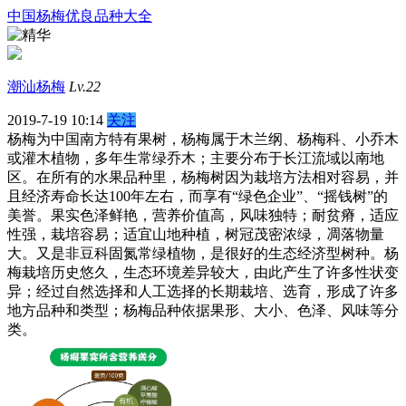
中国杨梅优良品种大全
潮汕杨梅
Lv.22
2019-7-19 10:14
关注
杨梅为中国南方特有果树，杨梅属于木兰纲、杨梅科、小乔木
或灌木植物，多年生常绿乔木；主要分布于长江流域以南地
区。在所有的水果品种里，杨梅树因为栽培方法相对容易，并
且经济寿命长达100年左右，而享有“绿色企业”、“摇钱树”的
美誉。果实色泽鲜艳，营养价值高，风味独特；耐贫瘠，适应
性强，栽培容易；适宜山地种植，树冠茂密浓绿，凋落物量
大。又是非豆科固氮常绿植物，是很好的生态经济型树种。杨
梅栽培历史悠久，生态环境差异较大，由此产生了许多性状变
异；经过自然选择和人工选择的长期栽培、选育，形成了许多
地方品种和类型；杨梅品种依据果形、大小、色泽、风味等分
类。