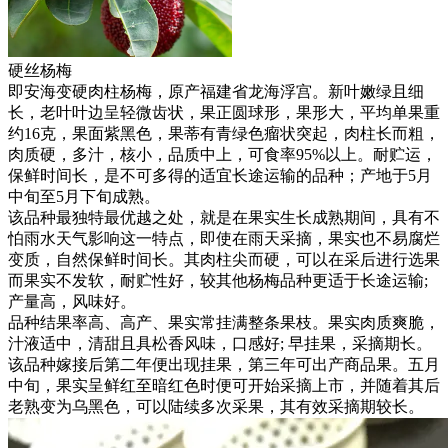
硬丝杨梅
即安海变硬肉柱杨梅，原产福建省龙海浮宫。新叶嫩绿且细
长，老叶叶边呈轻微齿状，果正圆球形，果形大，平均单果重
约16克，果面紫黑色，果蒂有青绿色瘤状突起，肉柱长而粗，
肉质硬，多汁，核小，品质中上，可食率95%以上。耐贮运，
保鲜时间长，是不可多得的适宜长途运输的品种；产地于5月
中旬至5月下旬成熟。
该品种最独特最优越之处，就是在果实生长成熟期间，具有不
怕雨水天气影响这一特点，即使在雨天采摘，果实也不易腐烂
变质，自然保鲜时间长。其肉柱尖而硬，可以在采后进行选果
而果实不发软，耐贮性好，较其他杨梅品种更适于长途运输;
产量高，风味好。
品种结果率高、高产、果实常挂满整条果枝。果实肉质爽脆，
汁液适中，清甜且具松香风味，口感好; 早挂果，采摘期长。
该品种嫁接后第二年便出现挂果，第三年可出产商品果。五月
中旬，果实呈鲜红至暗红色时便可开始采摘上市，并随着其后
老熟变为乌黑色，可以陆续多次采果，其有效采摘期较长。