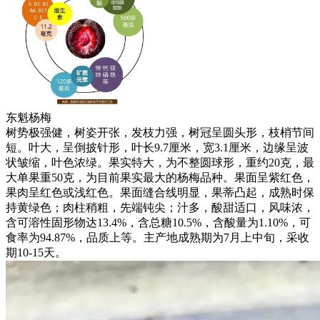
东魁杨梅
树势极强健，树姿开张，发枝力强，树冠呈圆头形，枝梢节间
短。叶大，呈倒披针形，叶长9.7厘米，宽3.1厘米，边缘呈波
状皱缩，叶色浓绿。果实特大，为不整圆球形，重约20克，最
大单果重50克，为目前果实最大的杨梅品种。果面呈紫红色，
果肉呈红色或浅红色。果面缝合线明显，果蒂凸起，成熟时保
持黄绿色；肉柱稍粗，先端钝尖；汁多，酸甜适口，风味浓，
含可溶性固形物达13.4%，含总糖10.5%，含酸量为1.10%，可
食率为94.87%，品质上等。主产地成熟期为7月上中旬，采收
期10-15天。