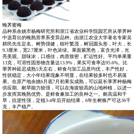
晚荠蜜梅
品种系余姚市杨梅研究所和浙江省农业科学院园艺所从荸荠种
中选育出的晚熟营养系变异品种。由浙江农业大学著名专家吴
耕民先生定名。树势强健，枝叶繁茂，树冠圆头形，叶大，长
9.3厘米，宽2.7厘米，叶色浓绿。果面紫黑色，富含光泽，光
亮美观。甜味浓，口感佳，肉质致密，贮运性好。平均单果重
13克，可溶性固形物含量达13.9%，果实可食率达95.6%。比
荸荠种延迟成熟5天左右，鲜食与加工品质均优，丰产性好，
性状稳定，大小年结果现象不明显，在结果较多时也不易落
果。在原产地余姚6月底7月初果实成熟，可以延长荸荠种杨梅
供应期。耐旱能力较强，可以在海拔较高的山地种植，以进一
步发挥其晚熟优势。是鲜食兼加工的良种之一。耐高温和干
旱，抗逆性强，定植3-4年后开始结果，6年生树株产可达36千
克，丰产稳产。