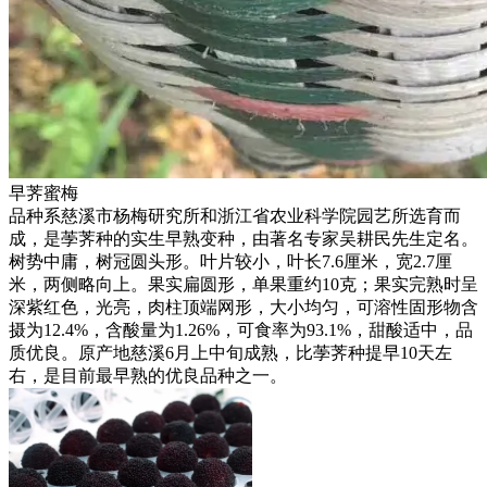
早荠蜜梅
品种系慈溪市杨梅研究所和浙江省农业科学院园艺所选育而
成，是荸荠种的实生早熟变种，由著名专家吴耕民先生定名。
树势中庸，树冠圆头形。叶片较小，叶长7.6厘米，宽2.7厘
米，两侧略向上。果实扁圆形，单果重约10克；果实完熟时呈
深紫红色，光亮，肉柱顶端网形，大小均匀，可溶性固形物含
摄为12.4%，含酸量为1.26%，可食率为93.1%，甜酸适中，品
质优良。原产地慈溪6月上中旬成熟，比荸荠种提早10天左
右，是目前最早熟的优良品种之一。