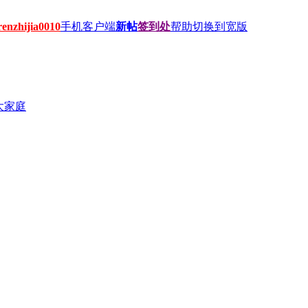
hijia0010
手机客户端
新帖
签到处
帮助
切换到宽版
大家庭