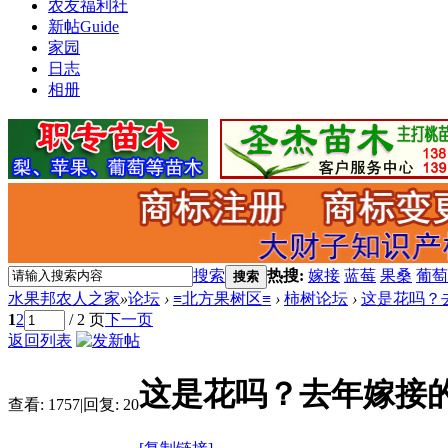
农友福利社
新帖
Guide
家园
日志
相册
搜索
热搜:
嫁接
蓝莓
果桑
葡萄
搜索
水果邦农人之家
»
论坛
›
≡北方果树区≡
›
柿树论坛
›
这是花吗？
1
2
/ 2 页
下一页
返回列表
这是花吗？去年嫁接
查看:
1757
|
回复:
20