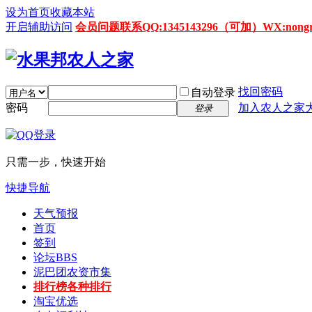
设为首页
收藏本站
开启辅助访问
会员问题联系QQ:1345143296（可加）WX:nongrenz
找回密码
自动登录
密码
加入农人之家
登录
只需一步，快速开始
快捷导航
天气预报
首页
签到
论坛
BBS
泥巴团农资市集
排行榜
各种排行
淘宝优选