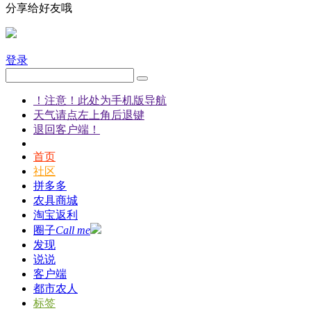
分享给好友哦
登录
！注意！此处为手机版导航
天气请点左上角后退键
退回客户端！
首页
社区
拼多多
农具商城
淘宝返利
圈子
Call me
发现
说说
客户端
都市农人
标签