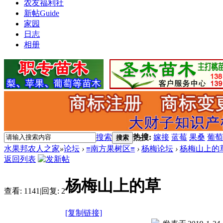
农友福利社
新帖
Guide
家园
日志
相册
搜索
热搜:
嫁接
蓝莓
果桑
葡萄
搜索
水果邦农人之家
»
论坛
›
≡南方果树区≡
›
杨梅论坛
›
杨梅山上的
返回列表
杨梅山上的草
查看:
1141
|
回复:
2
[复制链接]