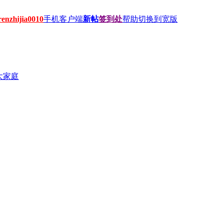
hijia0010
手机客户端
新帖
签到处
帮助
切换到宽版
大家庭