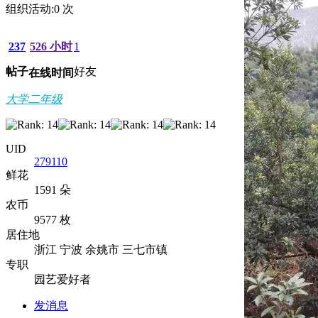
组织活动:
0
次
237
526 小时
1
帖子
好友
在线时间
大学二年级
UID
279110
鲜花
1591 朵
农币
9577 枚
居住地
浙江 宁波 余姚市 三七市镇
专职
园艺爱好者
发消息