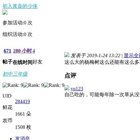
初入浆壶的少侠
参加活动:
0
次
组织活动:
0
次
671
280 小时
4
发表于 2019-1-24 13:22
|
显示全
帖子
好友
这么大的杨梅树这么还能有这么多
在线时间
初中三年级
点评
yu123
自己吃的，可能每年除一次草从
UID
284419
鲜花
1661 朵
农币
1508 枚
发消息