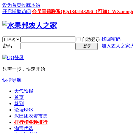
设为首页
收藏本站
开启辅助访问
会员问题联系QQ:1345143296（可加）WX:nongrenz
找回密码
自动登录
密码
加入农人之家
登录
只需一步，快速开始
快捷导航
天气预报
首页
签到
论坛
BBS
泥巴团农资市集
排行榜
各种排行
淘宝优选