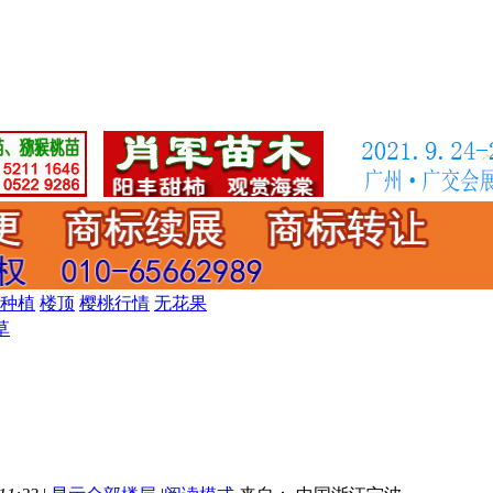
种植
楼顶
樱桃行情
无花果
草