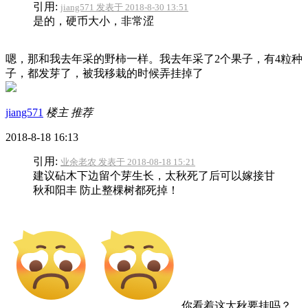
引用:
jiang571 发表于 2018-8-30 13:51
是的，硬币大小，非常涩
嗯，那和我去年采的野柿一样。我去年采了2个果子，有4粒种
子，都发芽了，被我移栽的时候弄挂掉了
jiang571
楼主
推荐
2018-8-18 16:13
引用:
业余老农 发表于 2018-08-18 15:21
建议砧木下边留个芽生长，太秋死了后可以嫁接甘
秋和阳丰 防止整棵树都死掉！
你看着这太秋要挂吗？