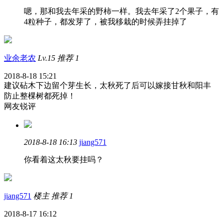
嗯，那和我去年采的野柿一样。我去年采了2个果子，有
4粒种子，都发芽了，被我移栽的时候弄挂掉了
业余老农
Lv.15
推荐
1
2018-8-18 15:21
建议砧木下边留个芽生长，太秋死了后可以嫁接甘秋和阳丰
防止整棵树都死掉！
网友锐评
2018-8-18 16:13
jiang571
你看着这太秋要挂吗？
jiang571
楼主
推荐
1
2018-8-17 16:12