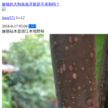
嫁接的大秋枝条开裂是不亲和吗？
jiang571
Lv.12
2018-8-17 05:04
关注
嫁接砧木是浙江本地野柿