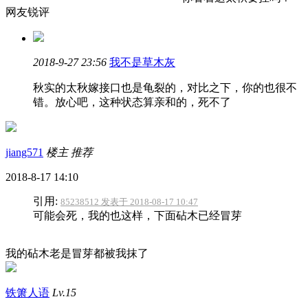
网友锐评
2018-9-27 23:56
我不是草木灰
秋实的太秋嫁接口也是龟裂的，对比之下，你的也很不
错。放心吧，这种状态算亲和的，死不了
jiang571
楼主
推荐
2018-8-17 14:10
引用:
85238512 发表于 2018-08-17 10:47
可能会死，我的也这样，下面砧木已经冒芽
我的砧木老是冒芽都被我抹了
铁箫人语
Lv.15