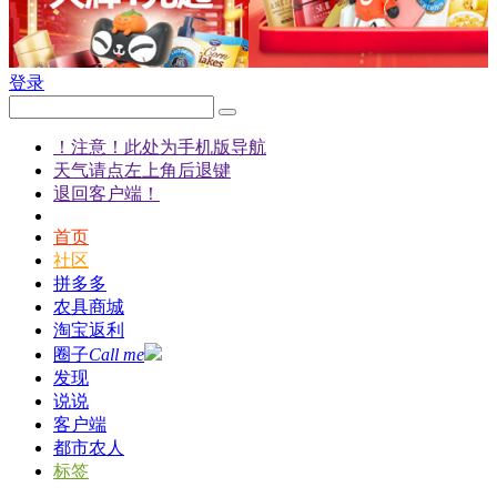
登录
！注意！此处为手机版导航
天气请点左上角后退键
退回客户端！
首页
社区
拼多多
农具商城
淘宝返利
圈子
Call me
发现
说说
客户端
都市农人
标签