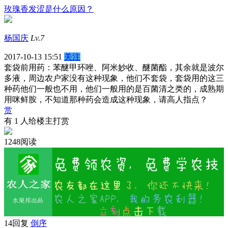
玫瑰香发涩是什么原因？
杨国庆
Lv.7
2017-10-13 15:51
关注
套袋前用药：苯醚甲环唑、阿米妙收、醚菌酯，其余就是波尔
多液，周边农户家没有这种现象，他们不套袋，套袋用的这三
种药他们一般也不用，他们一般用的是百菌清之类的，成熟期
用咪鲜胺，不知道那种药会造成这种现象，请高人指点？
赏
有
1
人给楼主打赏
1248阅读
14回复
倒序