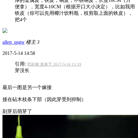
厚的金属皮，铁皮，铜皮，不锈钢皮，长度18CM（方
便拿），宽度4-10CM（根据开口大小决定），比如我用
铁皮（你可以先用椰汁饮料瓶，枝剪取上面的铁皮），
把4个
allen_qsgw
楼主
3
2017-5-14 14:58
引用:
罘起铭 发表于 2017-5-14 13:19
芽没长
最后一图是另一个嫁接
接在砧木枝条下部（因此芽受到抑制）
刻芽后萌芽了