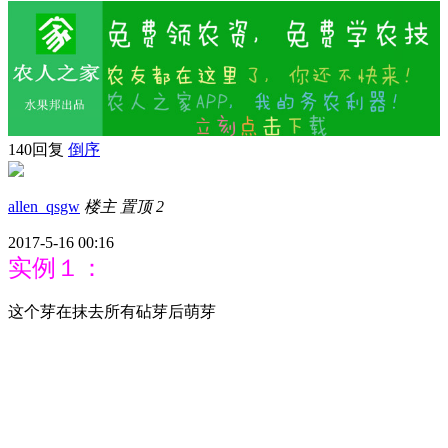
140回复
倒序
allen_qsgw
楼主
置顶
2
2017-5-16 00:16
实例１：
这个芽在抹去所有砧芽后萌芽