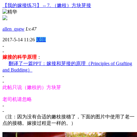
【我的嫁接练习】 -- 7. （嫩枝）方块芽接
allen_qsgw
Lv.47
2017-5-14 11:26
关注
-
-
嫁接的科学原理
：
翻译了一篇PPT：嫁接和芽接的原理（Principles of Grafting
and Budding）
-
-
此帖只说（嫩枝的）方块芽
老司机请忽略
-
-
（注：因为没有合适的嫩枝接穗了，下面的图片中使用了老一
点的接穗。嫁接过程是一样的。）