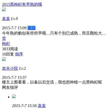
2015黑枸杞有早熟的哦
袁袁
Lv.9
2015-7-7 15:09
关注
今年熟的貌似有些些早哦…只有个别已成熟，而且颗粒大…
赏
枸杞
3833阅读
16回复
倒序
农夫小院
Lv.2
2015-7-7 15:37
楼主上图看看，以备以后交流，我也想种植一点黑枸杞呢
网友锐评
2015-7-7 15:56
袁袁