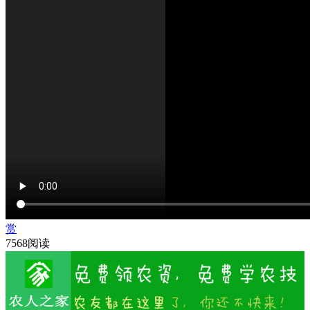
赏
7568阅读