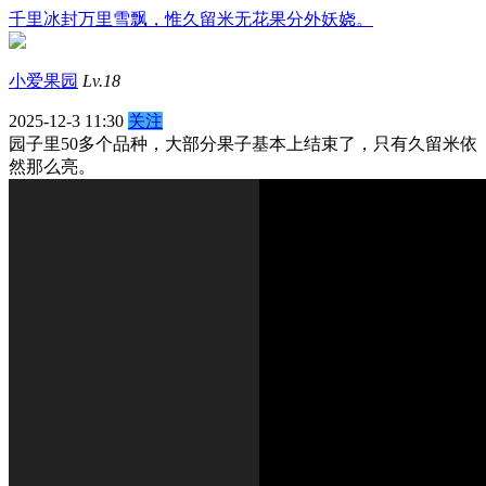
千里冰封万里雪飘，惟久留米无花果分外妖娆。
小爱果园
Lv.18
2025-12-3 11:30
关注
园子里50多个品种，大部分果子基本上结束了，只有久留米依
然那么亮。