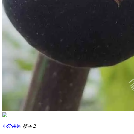
小爱果园
楼主
2