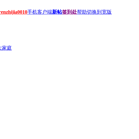
hijia0010
手机客户端
新帖
签到处
帮助
切换到宽版
大家庭