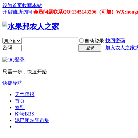
设为首页
收藏本站
开启辅助访问
会员问题联系QQ:1345143296（可加）WX:nongrenz
找回密码
自动登录
密码
加入农人之家
登录
只需一步，快速开始
快捷导航
天气预报
首页
签到
论坛
BBS
泥巴团农资市集