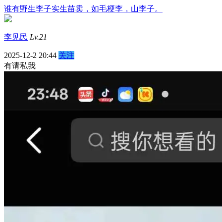
谁有野生李子实生苗卖，如毛梗李，山李子。
李见民
Lv.21
2025-12-2 20:44
关注
有请私我