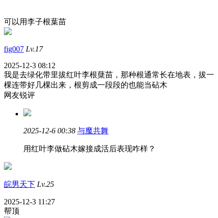
可以用李子根葉苗
fig007
Lv.17
2025-12-3 08:12
我是去绿化带里拔红叶李根蘖苗，那种根通常长在地表，拔一
棵连带好几棵出来，根剪成一段段的也能当砧木
网友锐评
2025-12-6 00:38
与魔共舞
用红叶李做砧木嫁接成活后表现咋样？
皖男天下
Lv.25
2025-12-3 11:27
帮顶