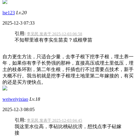
lse123
Lv.20
2025-12-3 07:33
引用:
李见民 发表于 2025-12-03 06:58
不知帮里谁有李实生苗卖？或根孽苗
自力更生方法，只适合少量，去李子根下挖李子根，埋土养一
年，如果你有李子长势强的那种，直接高压或埋土里低压，埋
土的枝条环割，第二年生根，扦插也行不过需要点技术，新手
大概不行。我当初就是挖李子根埋土地里第二年嫁接的，有买
的还是买方便快点。
weiweiyixiao
Lv.18
2025-12-3 08:05
引用:
李见民 发表于 2025-12-03 04:45
我这里水位高，李砧比桃砧抗涝，想找点李子砧嫁
接