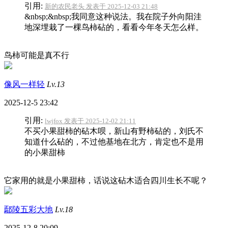
引用:
新的农民老头 发表于 2025-12-03 21:48
&nbsp;&nbsp;我同意这种说法。我在院子外向阳洼
地深埋栽了一棵鸟柿砧的，看看今年冬天怎么样。
鸟柿可能是真不行
像风一样轻
Lv.13
2025-12-5 23:42
引用:
lwjfox 发表于 2025-12-02 21:11
不买小果甜柿的砧木呗，新山有野柿砧的，刘氏不
知道什么砧的，不过他基地在北方，肯定也不是用
的小果甜柿
它家用的就是小果甜柿，话说这砧木适合四川生长不呢？
鄢陵五彩大地
Lv.18
2025-12-8 20:09