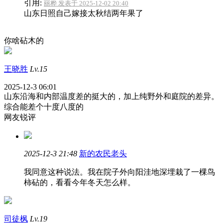
引用:
丽桦 发表于 2025-12-02 20:40
山东日照自己嫁接太秋结两年果了
你啥砧木的
王晓胜
Lv.15
2025-12-3 06:01
山东沿海和内部温度差的挺大的，加上纯野外和庭院的差异。
综合能差个十度八度的
网友锐评
2025-12-3 21:48
新的农民老头
我同意这种说法。我在院子外向阳洼地深埋栽了一棵鸟
柿砧的，看看今年冬天怎么样。
司徒枫
Lv.19