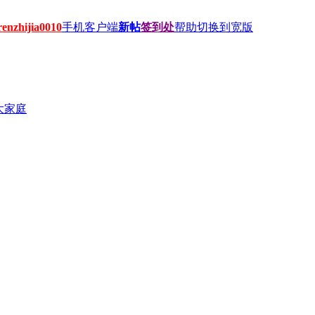
hijia0010
手机客户端
新帖
签到处
帮助
切换到宽版
大家庭