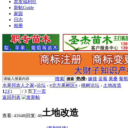
农友福利社
新帖
Guide
家园
日志
相册
搜索
热搜:
嫁接
蓝莓
果桑
葡萄
搜索
水果邦农人之家
»
论坛
›
≡北方果树区≡
›
桃树论坛
›
土地改造
1
2
3
/ 3 页
下一页
返回列表
土地改造
查看:
41648
|
回复:
46