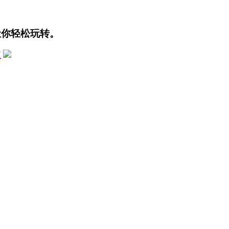
让你轻松玩转。
庭
，搞滴灌系统。以后种果树没这么累了，游客来了也有接待能