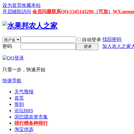
设为首页
收藏本站
开启辅助访问
会员问题联系QQ:1345143296（可加）WX:nongrenz
找回密码
自动登录
密码
加入农人之家
登录
只需一步，快速开始
快捷导航
天气预报
首页
签到
论坛
BBS
泥巴团农资市集
排行榜
各种排行
淘宝优选