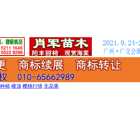
种植
楼顶
樱桃行情
无花果