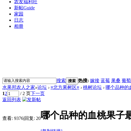
农友福利社
新帖
Guide
家园
日志
相册
搜索
热搜:
嫁接
蓝莓
果桑
葡萄
搜索
水果邦农人之家
»
论坛
›
≡北方果树区≡
›
桃树论坛
›
哪个品种的
1
2
/ 2 页
下一页
返回列表
哪个品种的血桃果子
查看:
9376
|
回复:
20