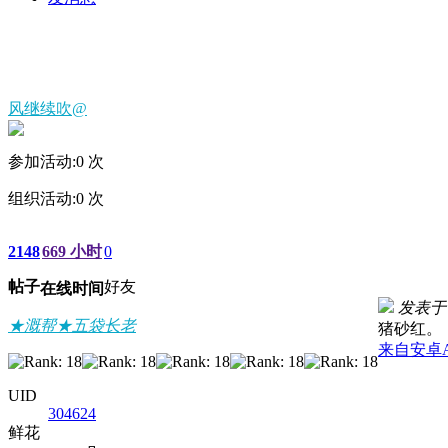
风继续吹@
参加活动:
0
次
组织活动:
0
次
2148
669 小时
0
帖子
好友
在线时间
发表于 2
★溉帮★五袋长老
猪砂红。
来自安卓
UID
304624
鲜花