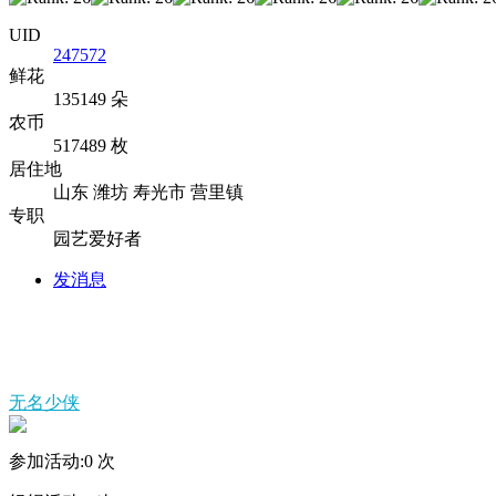
UID
247572
鲜花
135149 朵
农币
517489 枚
居住地
山东 潍坊 寿光市 营里镇
专职
园艺爱好者
发消息
无名少侠
参加活动:
0
次