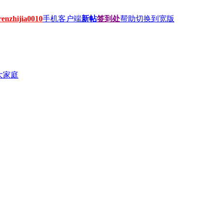
hijia0010
手机客户端
新帖
签到处
帮助
切换到宽版
大家庭