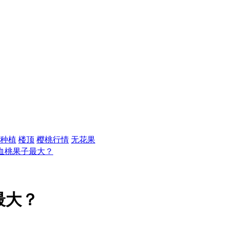
种植
楼顶
樱桃行情
无花果
血桃果子最大？
最大？