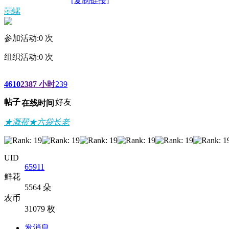
[复制链接]
囍螺
参加活动:
0
次
组织活动:
0
次
4610
2387 小时
239
帖子
好友
在线时间
★溉帮★六袋长老
UID
65911
鲜花
5564 朵
农币
31079 枚
发消息