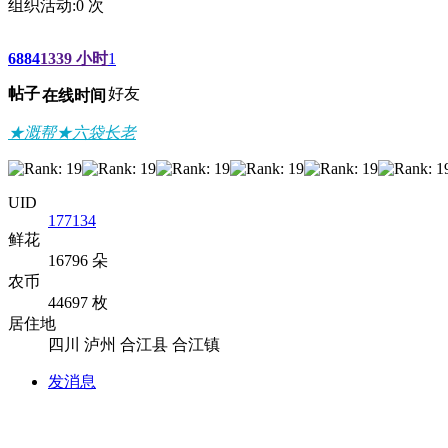
组织活动:
0
次
6884
1339 小时
1
帖子
好友
在线时间
★溉帮★六袋长老
UID
177134
鲜花
16796 朵
农币
44697 枚
居住地
四川 泸州 合江县 合江镇
发消息