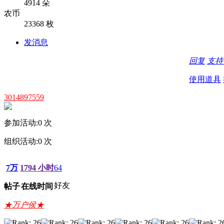
4914 朵
农币
23368 枚
发消息
回复
支
使用道具
3014897559
参加活动:
0
次
组织活动:
0
次
7万
1794 小时
64
好友
帖子
在线时间
★万户侯★