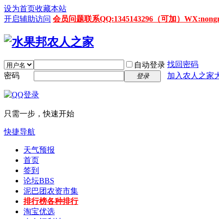
设为首页
收藏本站
开启辅助访问
会员问题联系QQ:1345143296（可加）WX:nongrenz
找回密码
自动登录
密码
加入农人之家
登录
只需一步，快速开始
快捷导航
天气预报
首页
签到
论坛
BBS
泥巴团农资市集
排行榜
各种排行
淘宝优选