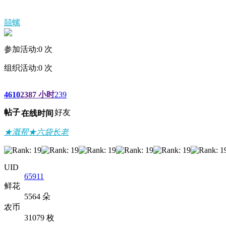
囍螺
参加活动:
0
次
组织活动:
0
次
4610
2387 小时
239
帖子
好友
在线时间
★溉帮★六袋长老
UID
65911
鲜花
5564 朵
农币
31079 枚