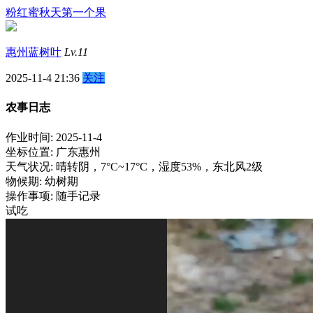
粉红蜜秋天第一个果
惠州蓝树叶
Lv.11
2025-11-4 21:36
关注
农事日志
作业时间: 2025-11-4
坐标位置: 广东惠州
天气状况: 晴转阴，7°C~17°C，湿度53%，东北风2级
物候期: 幼树期
操作事项: 随手记录
试吃