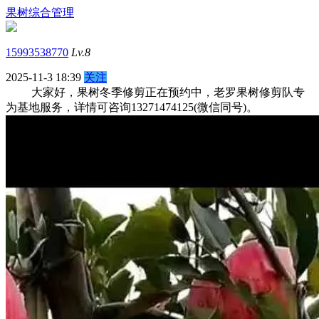
果树综合管理
15993538770
Lv.8
2025-11-3 18:39
关注
大家好，果树冬季修剪正在预约中，老罗果树修剪队专
为基地服务，详情可咨询13271474125(微信同号)。