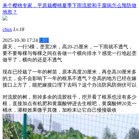
来个樱桃专家，平原栽樱桃夏季下雨流胶和干腐病怎么预防做
地形？
chux
Lv.18
2025-10-30 17:24
关注
露天，一行5棵，垄宽2米，高20-25厘米，一下雨就不透气，
要不要每棵与每棵之间在各做一个横向排水？感觉一行地起垄
做平了，横向的还是不透气
现在已经栽了一年的树苗，原本高度20厘米，再垒高10厘米多
的土，会不会影响下一年的根系不透气？垒高的地方已经在嫁
接口上方了，能把嫁接口埋下去吗？这个办法防风防倒伏可以
对流胶的树，剪掉多余的流胶枝干，挖开看了根系也没有多少
根，直接加点有机肥和黄腐酸钾进去生根吧，黄腐酸钾20克一
桶水，灌根效果微乎其微，加粉末让它自己慢慢吸收