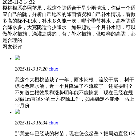
2025-11-3 14:32
樱桃根系参照苹果，我这个陇适合干旱少雨情况，你做一个适
应自己的陇，分析自己地区的降雨情况和自己补水情况，看做
多高的陇不积水，补水多久能一次，哪个季节补水，高窄陇适
合降水多，大宽陇适合少降水，如果超过一个月补水期，可以
做补水措施，滴灌之类的，有了补水措施，做啥样的高陇，都
是合理的
网友锐评
2025-11-3 17:20
chux
我这个大樱桃苗栽了一年，雨水闷根，流胶干腐， 树干
棕褐色带水渍，近一个月降温了不流胶了，还能要吗？
不知道生根效果和涨势明年能不能恢复，现在已经在规
划做1m直径外的土方挖除工作，如果确定不能要，马上
12月份
2025-11-3 16:34
chux
那我去年已经栽的树苗，现在怎么起垄？把周边直径1米