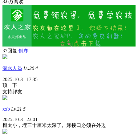
3.6万阅读
37回复
倒序
潜水人员
Lv.20
4
2025-10-31 17:35
顶一下
支持邦友
xxb
Lv.21
5
2025-10-31 23:01
树太小，埋三十厘米太深了。嫁接口必须在外边