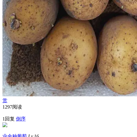
赏
1297阅读
1回复
倒序
业余种葡萄
Lv.16