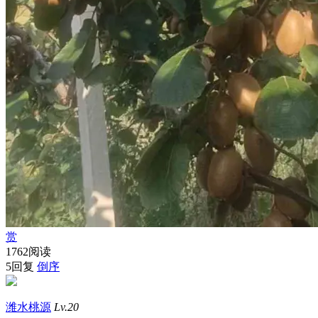
赏
1762阅读
5回复
倒序
潍水桃源
Lv.20