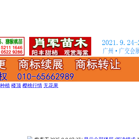
种植
楼顶
樱桃行情
无花果