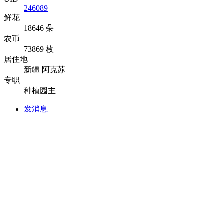
246089
鲜花
18646 朵
农币
73869 枚
居住地
新疆 阿克苏
专职
种植园主
发消息