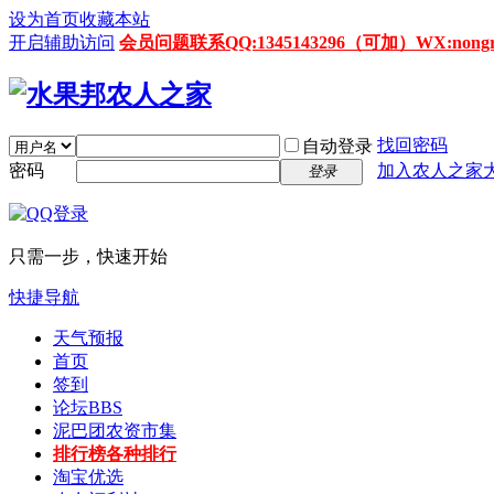
设为首页
收藏本站
开启辅助访问
会员问题联系QQ:1345143296（可加）WX:nongrenz
找回密码
自动登录
密码
加入农人之家
登录
只需一步，快速开始
快捷导航
天气预报
首页
签到
论坛
BBS
泥巴团农资市集
排行榜
各种排行
淘宝优选