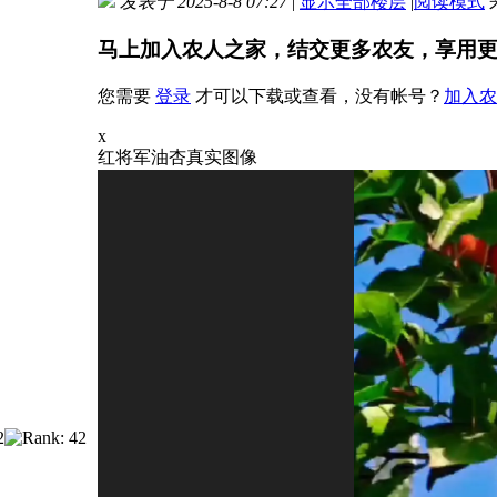
发表于 2025-8-8 07:27
|
显示全部楼层
|
阅读模式
马上加入农人之家，结交更多农友，享用
您需要
登录
才可以下载或查看，没有帐号？
加入农
x
红将军油杏真实图像