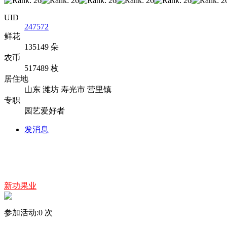
UID
247572
鲜花
135149 朵
农币
517489 枚
居住地
山东 潍坊 寿光市 营里镇
专职
园艺爱好者
发消息
新功果业
参加活动:
0
次