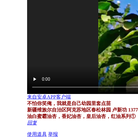
来自安卓APP客户端
不怕你笑俺，我就是自己幼园里套点苗
新疆维族尔自治区阿克苏地区春松林园 卢新功 137797
油白蜜霸油杏，香妃油杏，皇后油杏，红油系列①
回复
使用道具
举报