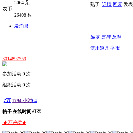
5064 朵
熟了
详情
回复
发表于
农币
26408 枚
发消息
回复
支持
反对
使用道具
举报
3014897559
参加活动:
0
次
组织活动:
0
次
7万
1794 小时
64
好友
帖子
在线时间
★万户侯★