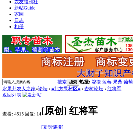
农友福利社
新帖
Guide
家园
日志
相册
搜索
热搜:
嫁接
蓝莓
果桑
葡萄
搜索
水果邦农人之家
»
论坛
›
≡北方果树区≡
›
杏树论坛
›
红将军
返回列表
[原创]
红将军
查看:
4515
|
回复:
14
[复制链接]