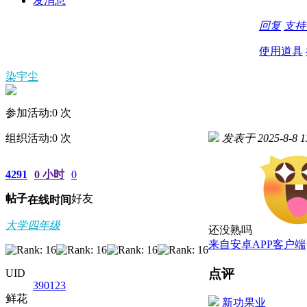
发消息
回复
支
使用道具
染宇尘
参加活动:
0
次
组织活动:
0
次
发表于 2025-8-8 1
4291
0 小时
0
帖子
好友
在线时间
大学四年级
还没熟吗
来自安卓APP客户端
点评
UID
390123
鲜花
新功果业