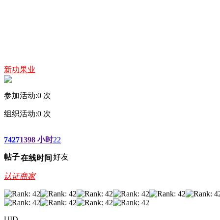
新功果业
参加活动:
0
次
组织活动:
0
次
7427
1398 小时
22
帖子
好友
在线时间
认证商家
UID