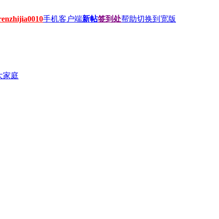
hijia0010
手机客户端
新帖
签到处
帮助
切换到宽版
大家庭