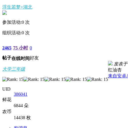
浮生若梦+湖北
参加活动:
0
次
组织活动:
0
次
2465
75 小时
0
帖子
好友
在线时间
发表于 2
大学三年级
红油杏
来自安卓
UID
386041
鲜花
6844 朵
农币
14438 枚