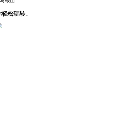
徽马鞍山
你轻松玩转。
部都蔫巴了，早晨又能恢复一点生机，但是新叶几乎都出现焦枯