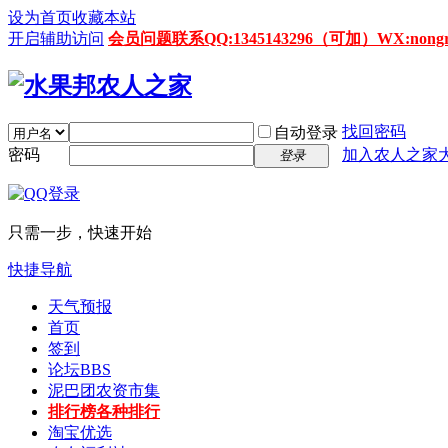
设为首页
收藏本站
开启辅助访问
会员问题联系QQ:1345143296（可加）WX:nongrenz
找回密码
自动登录
密码
加入农人之家
登录
只需一步，快速开始
快捷导航
天气预报
首页
签到
论坛
BBS
泥巴团农资市集
排行榜
各种排行
淘宝优选