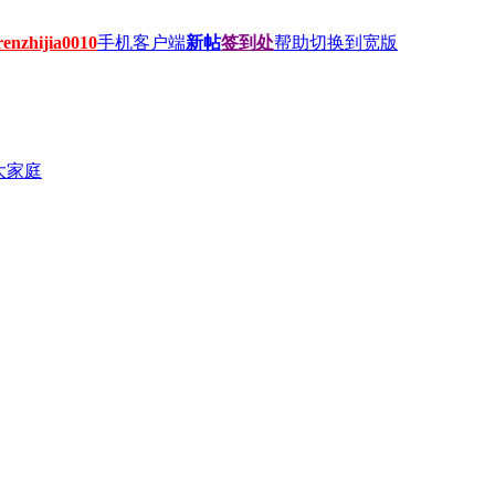
hijia0010
手机客户端
新帖
签到处
帮助
切换到宽版
大家庭