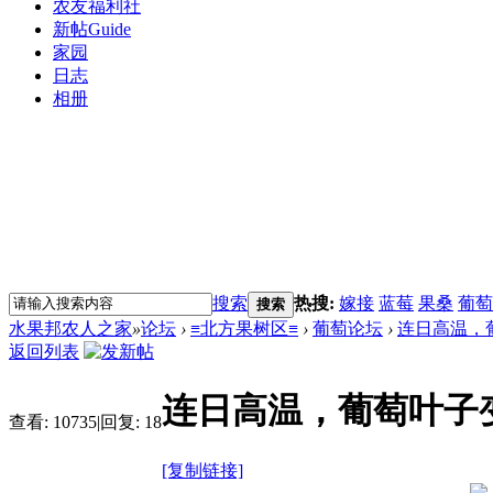
农友福利社
新帖
Guide
家园
日志
相册
搜索
热搜:
嫁接
蓝莓
果桑
葡萄
搜索
水果邦农人之家
»
论坛
›
≡北方果树区≡
›
葡萄论坛
›
连日高温，
返回列表
连日高温，葡萄叶子
查看:
10735
|
回复:
18
[复制链接]