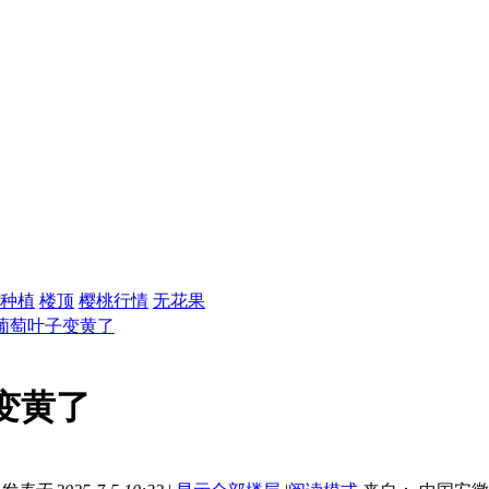
种植
楼顶
樱桃行情
无花果
葡萄叶子变黄了
变黄了