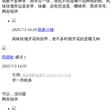
我家十多种李、西李在一块，我也不知道哪个品种授的粉。风
味玫瑰旁边是奈李、味馨、还有恐龙蛋、樱桃李、黑杏等等。
网友锐评
2025-7-5 16:26
陈家小铺
风味玫瑰开花特别早，差不多时期开花的是哪几种
昂西欧
楼主
1
2025-7-5 14:35
引用:
淡定的树 发表于 2025-07-05 13:44
求一些枝条
可以，没问题
网友锐评