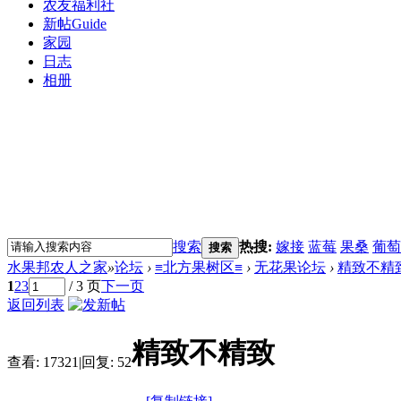
农友福利社
新帖
Guide
家园
日志
相册
搜索
热搜:
嫁接
蓝莓
果桑
葡萄
搜索
水果邦农人之家
»
论坛
›
≡北方果树区≡
›
无花果论坛
›
精致不精
1
2
3
/ 3 页
下一页
返回列表
精致不精致
查看:
17321
|
回复:
52