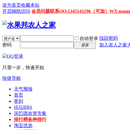
设为首页
收藏本站
开启辅助访问
会员问题联系QQ:1345143296（可加）WX:nongrenz
找回密码
自动登录
密码
加入农人之家
登录
只需一步，快速开始
快捷导航
天气预报
首页
签到
论坛
BBS
泥巴团农资市集
排行榜
各种排行
淘宝优选