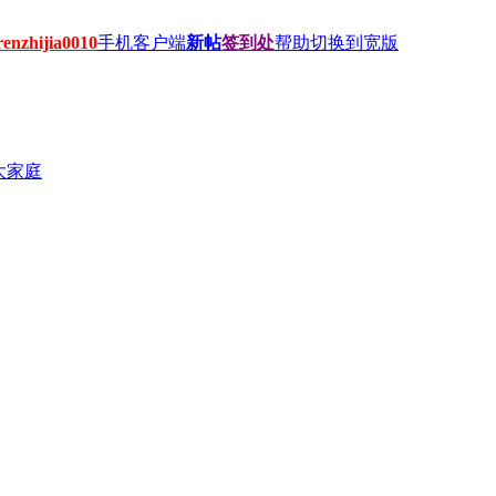
hijia0010
手机客户端
新帖
签到处
帮助
切换到宽版
大家庭