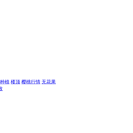
种植
楼顶
樱桃行情
无花果
致