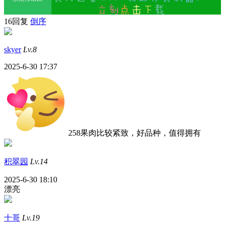
16回复
倒序
skyer
Lv.8
2025-6-30 17:37
258果肉比较紧致，好品种，值得拥有
积翠园
Lv.14
2025-6-30 18:10
漂亮
十哥
Lv.19