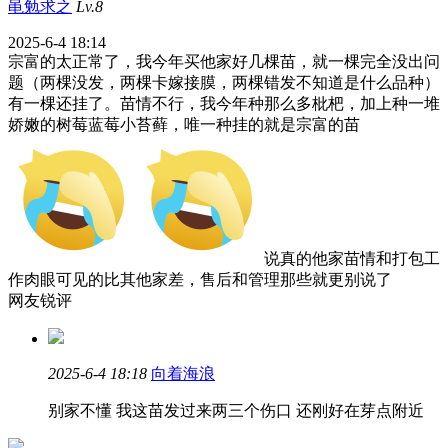
黾勉求之
Lv.8
2025-6-4 18:14
宗富的太正常了，我今年买他家好几棵苗，就一棵完全没出问
题（两棵没发，两棵卡嫁接膜，两棵错发不知道是什么品种）
有一棵还挂了。苗情不行，我今年种那么多枇杷，加上种一堆
娇嫩的树莓蓝莓小苔藓，唯一种挂的就是宗富的苗
说真的他家苗情和打包工
作肉眼可见的比其他家差，售后和管理那些就更别说了
网友锐评
2025-6-4 18:18
向着海浪
别家不懂 我这苗发过来两三个伤口 还刚好在芽点附近