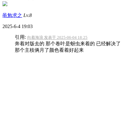
黾勉求之
Lv.8
2025-6-4 19:03
引用:
向着海浪 发表于 2025-06-04 18:25
奔着对版去的 那个卷叶是蚜虫来着的 已经解决了
那个主枝俩月了颜色看着好起来
我的那个苗种下去的时间和你相差不多，现在的情况也差不
多，还要差一点。虽然是杯苗，但他家不修剪不打顶，没有装
杯缓苗期别说假植。虽然是杯苗但是直接挖断主根，一样的元
气大伤。后面短截，叶子剪掉一大半，剩下的只留四分之一，
还是没保住，全部枯萎掉了，过了两周才发新芽。你这个算缓
的还不错了