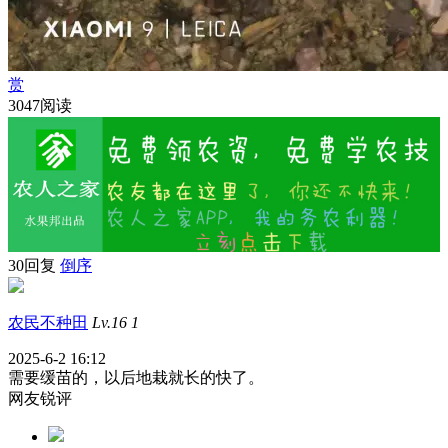
赏
3047阅读
30回复
倒序
农民不种田
Lv.16
1
2025-6-2 16:12
需要缓苗的，以后地栽就长的快了。
网友锐评