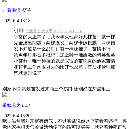
向着海浪
楼主
2025-6-4 18:18
引用:
黾勉求之 发表于 2025-06-04 18:14
宗富的太正常了，我今年买他家好几棵苗，就一棵
完全没出问题（两棵没发，两棵卡嫁接膜，两棵错
发不知道是什么品种）有一棵还挂了。苗情不行，
我今年种那么多枇杷，加上种一堆娇嫩的树莓蓝莓
小苔藓，唯一种挂的就是宗富的苗说真的他家苗情
和打包工作肉眼可见的比其他家差，售后和管理那
些就更别说了
别家不懂 我这苗发过来两三个伤口 还刚好在芽点附近
黾勉求之
Lv.8
2025-6-4 18:20
嗯，虽然我对宗富有怨气，不过实话说你这个苗看着还行。感
觉他家裸根天气冷做活动便宜的话可以买买，就奔着种死正常