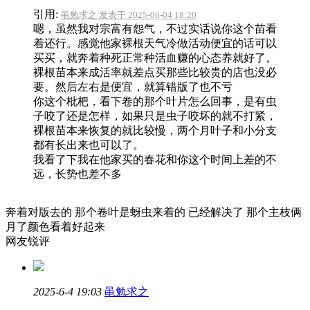
引用:
黾勉求之 发表于 2025-06-04 18:20
嗯，虽然我对宗富有怨气，不过实话说你这个苗看
着还行。感觉他家裸根天气冷做活动便宜的话可以
买买，就奔着种死正常种活血赚的心态养就好了。
裸根苗本来成活率就差点买那些比较贵的店也没必
要。然后左右是便宜，就算错版了也不亏
你这个枇杷，看下卷的那个叶片怎么回事，是有虫
子咬了还是怎样，如果只是虫子咬坏的就不打紧，
裸根苗本来恢复的就比较慢，两个月叶子和小分支
都有长出来也可以了。
我看了下我在他家买的春花和你这个时间上差的不
远，长势也差不多
奔着对版去的 那个卷叶是蚜虫来着的 已经解决了 那个主枝俩
月了颜色看着好起来
网友锐评
2025-6-4 19:03
黾勉求之