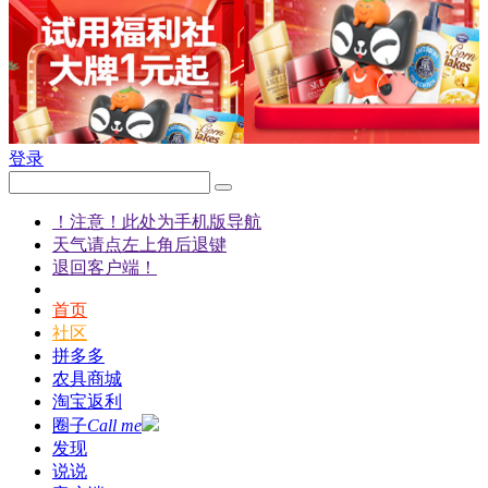
登录
！注意！此处为手机版导航
天气请点左上角后退键
退回客户端！
首页
社区
拼多多
农具商城
淘宝返利
圈子
Call me
发现
说说