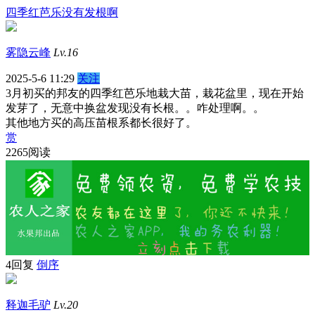
四季红芭乐没有发根啊
雾隐云峰
Lv.16
2025-5-6 11:29
关注
3月初买的邦友的四季红芭乐地栽大苗，栽花盆里，现在开始
发芽了，无意中换盆发现没有长根。。咋处理啊。。
其他地方买的高压苗根系都长很好了。
赏
2265阅读
4回复
倒序
释迦毛驴
Lv.20