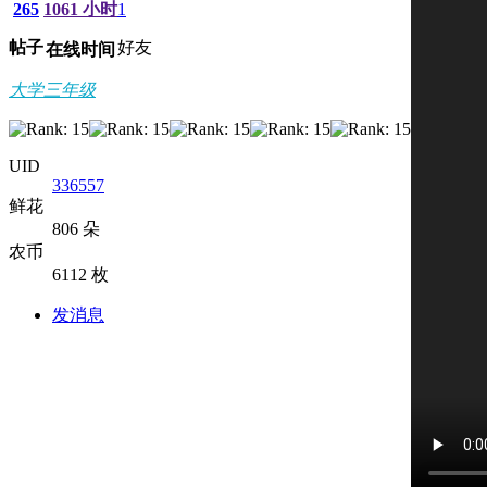
265
1061 小时
1
帖子
好友
在线时间
大学三年级
UID
336557
鲜花
806 朵
农币
6112 枚
发消息