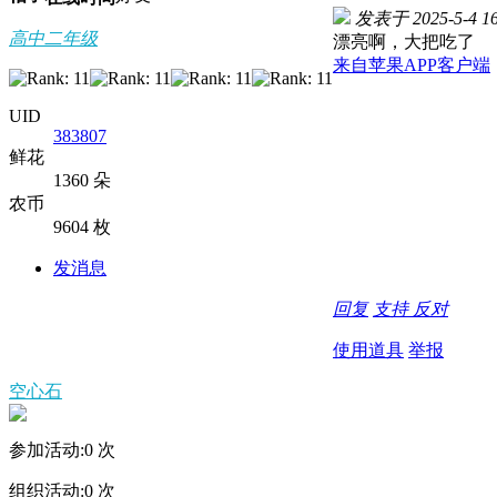
发表于 2025-5-4 16
高中二年级
漂亮啊，大把吃了
来自苹果APP客户端
UID
383807
鲜花
1360 朵
农币
9604 枚
发消息
回复
支持
反对
使用道具
举报
空心石
参加活动:
0
次
组织活动:
0
次