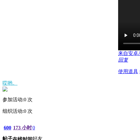
来自安卓
回复
使用道具
哎哟。
参加活动:
0
次
组织活动:
0
次
600
173 小时
0
帖子
好友
在线时间