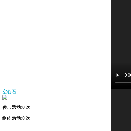
空心石
参加活动:
0
次
组织活动:
0
次