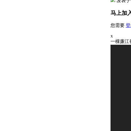
发表于 2
马上加
您需要
登
x
一棵廉江