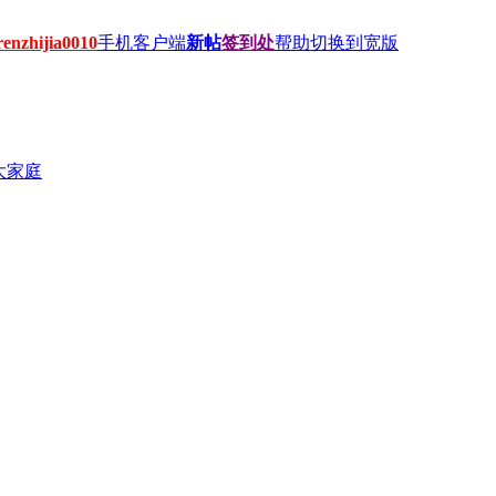
hijia0010
手机客户端
新帖
签到处
帮助
切换到宽版
大家庭