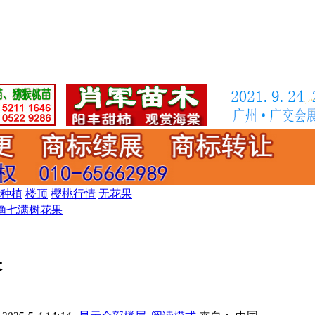
种植
楼顶
樱桃行情
无花果
渔七满树花果
果