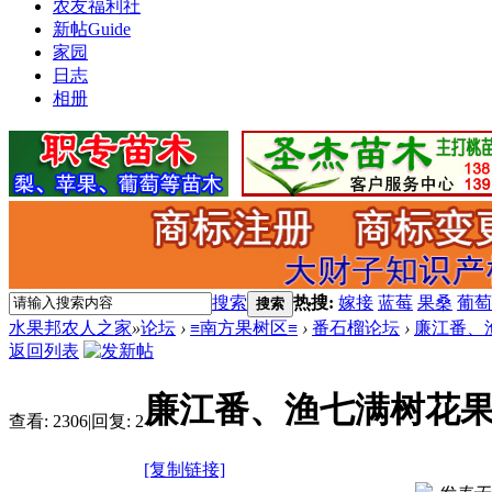
农友福利社
新帖
Guide
家园
日志
相册
搜索
热搜:
嫁接
蓝莓
果桑
葡萄
搜索
水果邦农人之家
»
论坛
›
≡南方果树区≡
›
番石榴论坛
›
廉江番、
返回列表
廉江番、渔七满树花
查看:
2306
|
回复:
2
[复制链接]