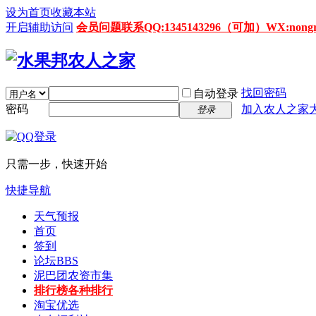
设为首页
收藏本站
开启辅助访问
会员问题联系QQ:1345143296（可加）WX:nongrenz
找回密码
自动登录
密码
加入农人之家
登录
只需一步，快速开始
快捷导航
天气预报
首页
签到
论坛
BBS
泥巴团农资市集
排行榜
各种排行
淘宝优选