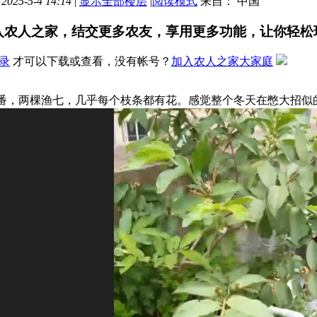
025-5-4 14:14
|
显示全部楼层
|
阅读模式
来自： 中国
入农人之家，结交更多农友，享用更多功能，让你轻松
录
才可以下载或查看，没有帐号？
加入农人之家大家庭
番，两棵渔七，几乎每个枝条都有花。感觉整个冬天在憋大招似