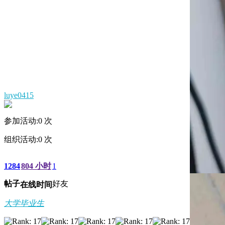
luye0415
参加活动:
0
次
组织活动:
0
次
1284
804 小时
1
帖子
好友
在线时间
大学毕业生