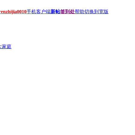
hijia0010
手机客户端
新帖
签到处
帮助
切换到宽版
大家庭