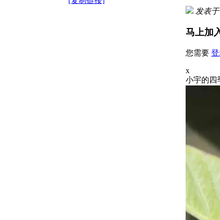
[复制链接]
发表于 2
马上加
您需要
登
x
小宇的四