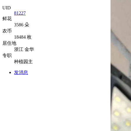
UID
81227
鲜花
3586 朵
农币
18484 枚
居住地
浙江 金华
专职
种植园主
发消息