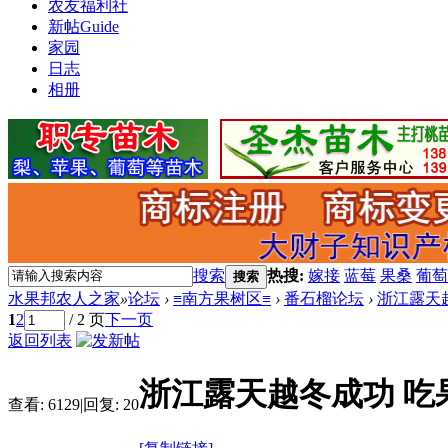
农友福利社
新帖
Guide
家园
日志
相册
搜索
热搜:
嫁接
蓝莓
果桑
葡萄
搜索
水果邦农人之家
»
论坛
›
≡南方果树区≡
›
番石榴论坛
›
浙江露天
1
2
/ 2 页
下一页
返回列表
浙江露天越冬成功 吃
查看:
6129
|
回复:
20