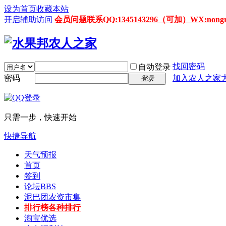
设为首页
收藏本站
开启辅助访问
会员问题联系QQ:1345143296（可加）WX:nongrenz
找回密码
自动登录
密码
加入农人之家
登录
只需一步，快速开始
快捷导航
天气预报
首页
签到
论坛
BBS
泥巴团农资市集
排行榜
各种排行
淘宝优选