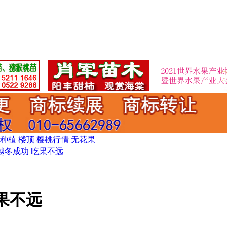
种植
楼顶
樱桃行情
无花果
越冬成功 吃果不远
果不远