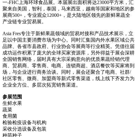
一-FHC上海环球食品展。本届展出面积将达23000平方米，汇
聚来自美国，智利，泰国，马来西亚，越南等国家和地区的参
展商500+，专业观众12000+，是大陆地区领先的新鲜果蔬全
产业链专业贸易展。
Asia Fres专注于新鲜果蔬领域的贸易对接和产品技术展示，立
足以中国主要消费市场为中心。同时汇集国内外水果区域公共
品牌、各省市县政府、行业协会等展商等行业精英。凭借往届
成功运作积累了庞大的全球买家资源库，另外得益于展会深耕
全国销售网络，届时具有大宗采购意向的优质果蔬经销代理
商、贸易商、零售商、电商、连锁商超、酒店餐饮等买家将到
场，与企业进行商务洽谈。同时，展会还聚合了电商、社群/
社区零售、微商、加盟商等新式零售渠道，线上线下齐发力为
企业全方位、多层次拓宽销售渠道。
参展范围
生鲜水果
蔬菜
食用菌
检验检疫设备与机构
采收分选设备及包装
种苗种子