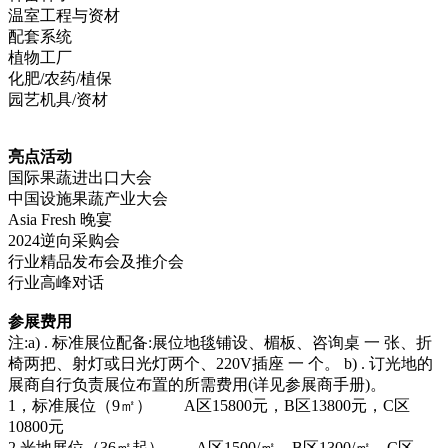
温室工程与资材
配套系统
植物工厂
化肥/农药/植保
园艺机具/资材
亮点活动
国际果蔬进出口大会
中国设施果蔬产业大会
Asia Fresh 晚宴
2024逆向采购会
行业精品发布会及推介会
行业高峰对话
参展费用
注:a) . 标准展位配备:展位地毯铺设、楣板、咨询桌 一 张、折
椅两把、射灯或日光灯两个、220V插座 一 个。 b) . 订光地的
展商自行负责展位布置的所需费用(详见参展商手册)。
1，标准展位（9㎡） A区15800元，B区13800元，C区
10800元
2.光地展位（36㎡起） A区1500/㎡，B区1300/㎡，C区