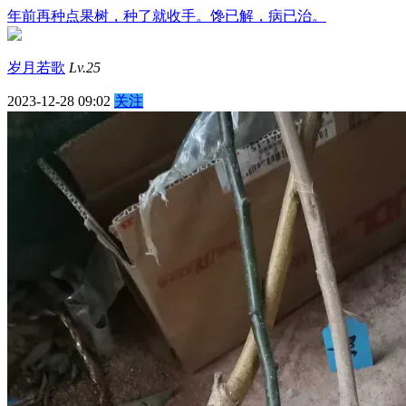
年前再种点果树，种了就收手。馋已解，病已治。
岁月若歌
Lv.25
2023-12-28 09:02
关注