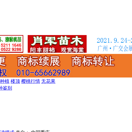
种植
楼顶
樱桃行情
无花果
种鉴别