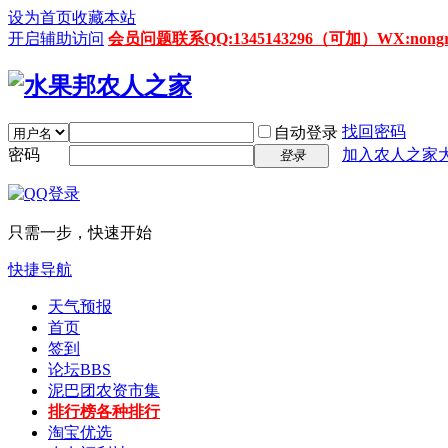
设为首页
收藏本站
开启辅助访问
会员问题联系QQ:1345143296（可加）WX:nongrenz
找回密码
自动登录
密码
加入农人之家
登录
只需一步，快速开始
快捷导航
天气预报
首页
签到
论坛
BBS
泥巴团农资市集
排行榜
各种排行
淘宝优选