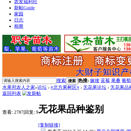
农友福利社
新帖
Guide
家园
日志
相册
搜索
热搜:
嫁接
蓝莓
果桑
葡萄
搜索
水果邦农人之家
»
论坛
›
≡北方果树区≡
›
无花果论坛
›
无花果品
返回列表
无花果品种鉴别
查看:
2787
|
回复:
9
[复制链接]