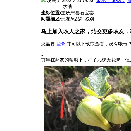
发表于 2022-7-25 14:28
|
显示全部楼层
|
求助
坐标位置:
重庆忠县石宝寨
问题描述:
无花果品种鉴别
马上加入农人之家，结交更多农友，
您需要
登录
才可以下载或查看，没有帐号
x
前年在邦友的帮助下，种了几棵无花果，但