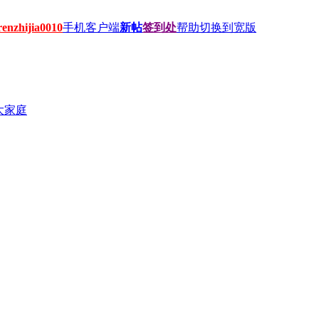
hijia0010
手机客户端
新帖
签到处
帮助
切换到宽版
大家庭