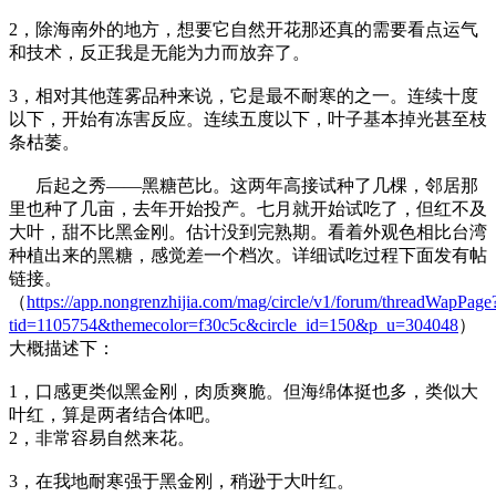
2，除海南外的地方，想要它自然开花那还真的需要看点运气
和技术，反正我是无能为力而放弃了。
3，相对其他莲雾品种来说，它是最不耐寒的之一。连续十度
以下，开始有冻害反应。连续五度以下，叶子基本掉光甚至枝
条枯萎。
后起之秀——黑糖芭比。这两年高接试种了几棵，邻居那
里也种了几亩，去年开始投产。七月就开始试吃了，但红不及
大叶，甜不比黑金刚。估计没到完熟期。看着外观色相比台湾
种植出来的黑糖，感觉差一个档次。详细试吃过程下面发有帖
链接。
（
https://app.nongrenzhijia.com/mag/circle/v1/forum/threadWapPage
tid=1105754&themecolor=f30c5c&circle_id=150&p_u=304048
）
大概描述下：
1，口感更类似黑金刚，肉质爽脆。但海绵体挺也多，类似大
叶红，算是两者结合体吧。
2，非常容易自然来花。
3，在我地耐寒强于黑金刚，稍逊于大叶红。