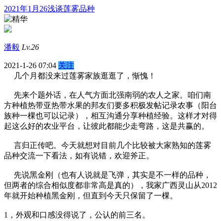
2021年1月26浅谈莲雾品种
潘毅
Lv.26
2021-1-26 07:04
关注
几个月都没来过莲雾家族逛逛了，惭愧！
先来个题外话，在人气方面北强南弱的农人之家。咱们南
方种植热带亚热带水果的邦友们要多积极发帖记录农事（阳台
族种一棵也可以记录），相互沟通分享种植经验。这样才对得
起这么好的农业平台，让彼此都能少走弯路，这是共赢的。
言归正传吧。今天就想对目前几个比较被大家熟知的莲雾
品种交流一下看法，如有说错，欢迎斧正。
先说黑金刚（也有人说就是飞弹，其实是不一样的品种，
但两者的综合相似度都非常高是真的），我家广西灵山从2012
年就开始种植黑金刚，但直到今天只保留了一棵。
1，外观和口感没得说了，公认的前三名。