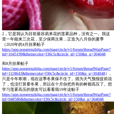
2，它是我认为目前最容易来花的莲雾品种，没有之一。我这
里一年能来三次花，至少保两次果，正造为八月份的夏季
（2020年的4月挂果帖子
https://app.nongrenzhijia.com/mag/circle/v1/forum/threadWapPage?
tid=1045199&themecolor=f30c5c&circle_id=150&p_u=304048
和8月挂果帖子
https://app.nongrenzhijia.com/mag/circle/v1/forum/threadWapPage?
tid=1118643&themecolor=f30c5c&circle_id=150&p_u=304048
）。
只是今年寒潮，现在这季冬果保不住了。因为天气预报提前说
了，也没打算要冬果，所以在十月份把所有的树都高压了。想
学习莲雾高压的朋友可以看看我19年这帖子
https://app.nongrenzhijia.com/mag/circle/v1/forum/threadWapPage?
tid=948586&themecolor=f30c5c&circle_id=150&p_u=304048