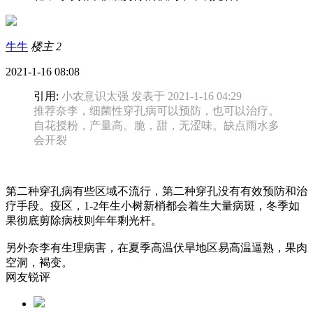
牛牛
楼主
2
2021-1-16 08:08
引用:
小农意识太强 发表于 2021-1-16 04:29
推荐奈李，细菌性穿孔病可以预防，也可以治疗。
自花授粉，产量高。脆，甜，无涩味。缺点雨水多
会开裂
第二种穿孔病有些区域不流行，第二种穿孔没有有效预防和治
疗手段。疫区，1-2年生小树新梢都会着生大量病斑，冬季如
果彻底剪除病枝则年年剩光杆。
另外奈李有生理病害，在夏季高温伏旱地区易高温逼熟，果肉
空洞，褐变。
网友锐评