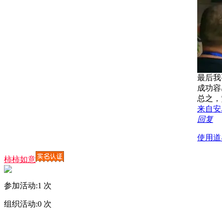
最后我
成功容
总之，
来自安
回复
使用道
柿柿如意
参加活动:
1
次
组织活动:
0
次