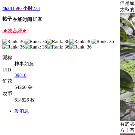
但是如
4634
1596 小时
273
太秋的
帖子
好友
在线时间
★农艺师★
昵称
柿事如意
UID
39818
鲜花
54266 朵
农币
614826 枚
发消息
有的栽
方！有