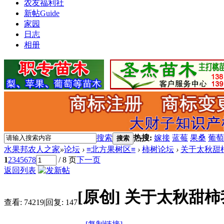
农友福利社
新帖
Guide
家园
日志
相册
搜索
热搜:
嫁接
蓝莓
果桑
葡萄
搜索
水果邦农人之家
»
论坛
›
≡北方果树区≡
›
柿树论坛
›
关于太秋甜
1
2
3
4
5
6
7
8
/ 8 页
下一页
返回列表
[原创]
关于太秋甜柿
查看:
74219
|
回复:
147