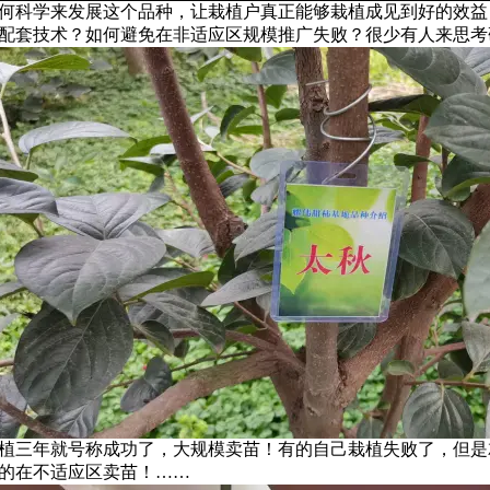
何科学来发展这个品种，让栽植户真正能够栽植成见到好的效益
配套技术？如何避免在非适应区规模推广失败？很少有人来思考
植三年就号称成功了，大规模卖苗！有的自己栽植失败了，但是
的在不适应区卖苗！……