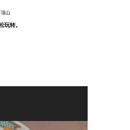
平顶山
松玩转。