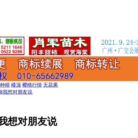
种植
楼顶
樱桃行情
无花果
柿我想对朋友说
我想对朋友说