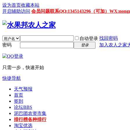
设为首页
收藏本站
开启辅助访问
会员问题联系QQ:1345143296（可加）WX:nongrenz
找回密码
自动登录
密码
加入农人之家
登录
只需一步，快速开始
快捷导航
天气预报
首页
签到
论坛
BBS
泥巴团农资市集
排行榜
各种排行
淘宝优选