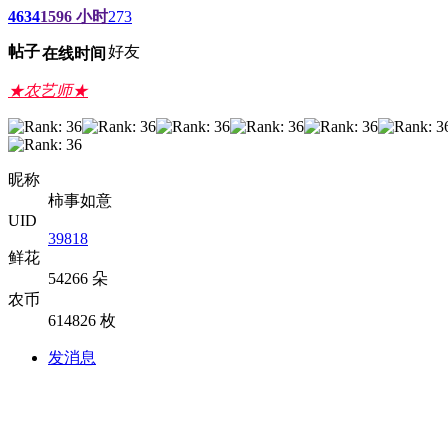
4634
1596 小时
273
帖子
好友
在线时间
★农艺师★
昵称
柿事如意
UID
39818
鲜花
54266 朵
农币
614826 枚
发消息