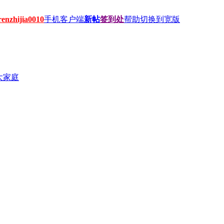
hijia0010
手机客户端
新帖
签到处
帮助
切换到宽版
大家庭