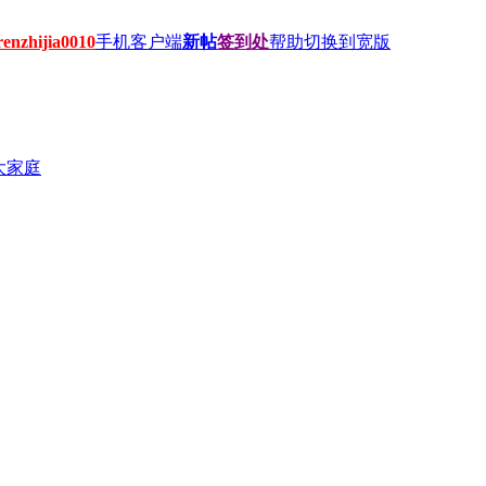
hijia0010
手机客户端
新帖
签到处
帮助
切换到宽版
大家庭