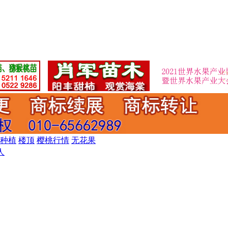
种植
楼顶
樱桃行情
无花果
人