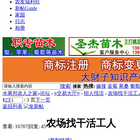
农友福利社
新帖
Guide
家园
日志
相册
搜索
热搜:
嫁接
蓝莓
果桑
葡萄
搜索
水果邦农人之家
»
论坛
›
≡交易大厅≡
›
招人找活
›
农场找干活工
1
2
3
/ 3 页
下一页
返回列表
农场找干活工人
查看:
16787
|
回复:
45