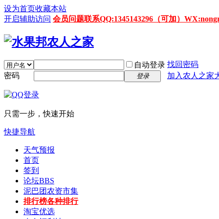
设为首页
收藏本站
开启辅助访问
会员问题联系QQ:1345143296（可加）WX:nongrenz
找回密码
自动登录
密码
加入农人之家
登录
只需一步，快速开始
快捷导航
天气预报
首页
签到
论坛
BBS
泥巴团农资市集
排行榜
各种排行
淘宝优选