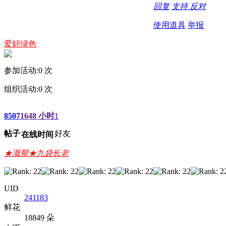
回复
支持
反对
使用道具
举报
爱好绿色
参加活动:
0
次
组织活动:
0
次
8507
1648 小时
1
帖子
好友
在线时间
★溉帮★九袋长老
UID
241183
鲜花
18849 朵