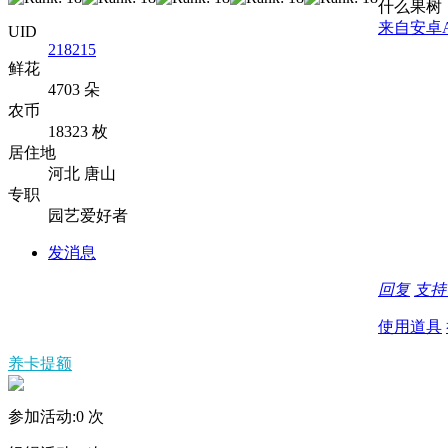
什么果树
来自安卓
UID
218215
鲜花
4703 朵
农币
18323 枚
居住地
河北 唐山
专职
园艺爱好者
发消息
回复
支
使用道具
养卡提额
参加活动:
0
次