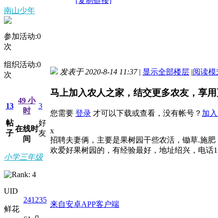
[复制链接]
南山少年
参加活动:
0
次
组织活动:
0
发表于 2020-8-14 11:37
|
显示全部楼层
|
阅读模
次
马上加入农人之家，结交更多农友，享用
49 小
13
3
时
您需要
登录
才可以下载或查看，没有帐号？
加入
帖
好
在线时
x
子
友
间
招聘夫妻俩，主要是果树园干些农活，锄草.施肥，
欢爱好果树园的，有经验最好，地址绍兴，电话13735
小学三年级
UID
241235
来自安卓APP客户端
鲜花