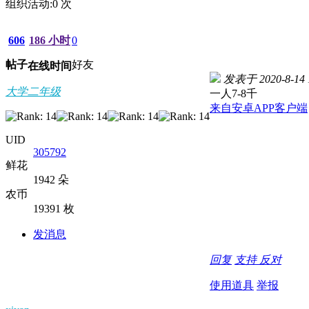
组织活动:
0
次
606
186 小时
0
帖子
好友
在线时间
发表于 2020-8-14 
大学二年级
一人7-8千
来自安卓APP客户端
UID
305792
鲜花
1942 朵
农币
19391 枚
发消息
回复
支持
反对
使用道具
举报