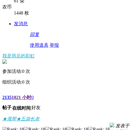
61 朵
农币
1448 枚
发消息
回复
使用道具
举报
我是雨后的彩虹
参加活动:
0
次
组织活动:
0
次
2135
1021 小时
0
帖子
好友
在线时间
★溉帮★五袋长老
发表于 2