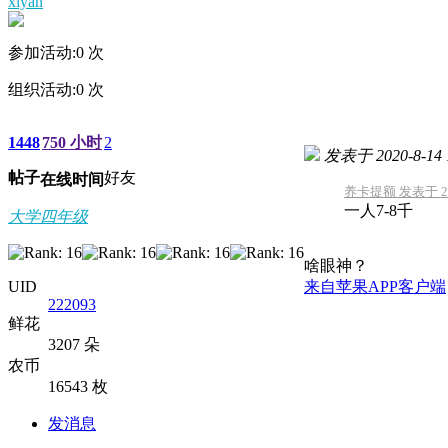
xiyan
参加活动:
0
次
组织活动:
0
次
1448
750 小时
2
发表于 2020-8-14 
帖子
好友
在线时间
养卡提额 发表于 2020
一人7-8千
大学四年级
啥眼神？
UID
来自苹果APP客户端
222093
鲜花
3207 朵
农币
16543 枚
发消息