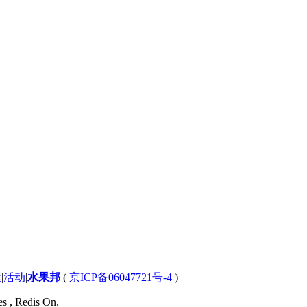
屋
|
活动
|
水果邦
(
京ICP备06047721号-4
)
es , Redis On.