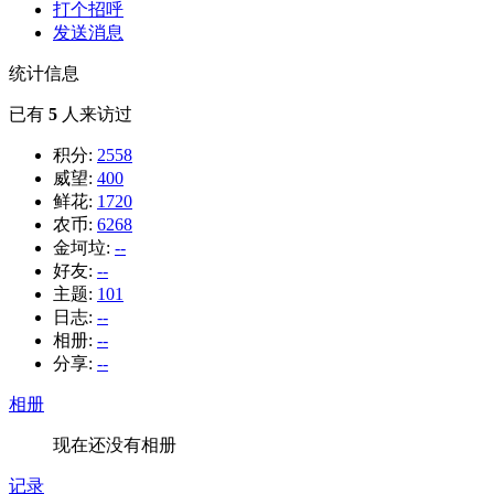
打个招呼
发送消息
统计信息
已有
5
人来访过
积分:
2558
威望:
400
鲜花:
1720
农币:
6268
金坷垃:
--
好友:
--
主题:
101
日志:
--
相册:
--
分享:
--
相册
现在还没有相册
记录