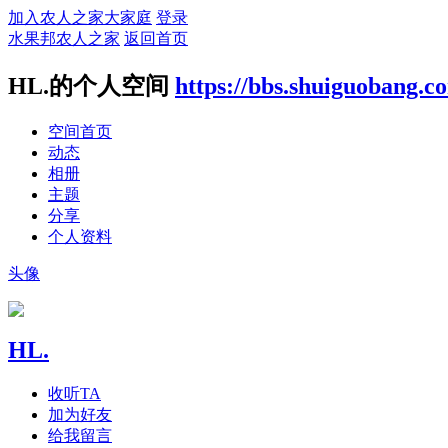
加入农人之家大家庭
登录
水果邦农人之家
返回首页
HL.的个人空间
https://bbs.shuiguobang.
空间首页
动态
相册
主题
分享
个人资料
头像
HL.
收听TA
加为好友
给我留言