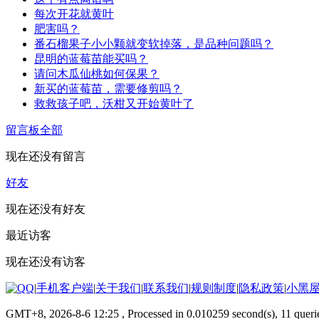
每次开花就黄叶
肥害吗？
番石榴果子小小颗就变软掉落，是品种问题吗？
昆明的蓝莓苗能买吗？
请问木瓜仙桃如何保果？
新买的蓝莓苗，需要修剪吗？
救救孩子吧，沃柑又开始黄叶了
留言板
全部
现在还没有留言
好友
现在还没有好友
最近访客
现在还没有访客
|
手机客户端
|
关于我们
|
联系我们
|
规则制度
|
隐私政策
|
小黑
GMT+8, 2026-8-6 12:25
, Processed in 0.010259 second(s), 11 queri