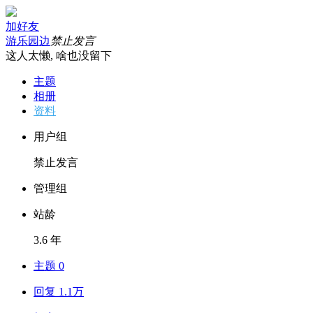
加好友
游乐园边
禁止发言
这人太懒, 啥也没留下
主题
相册
资料
用户组
禁止发言
管理组
站龄
3.6 年
主题 0
回复 1.1万