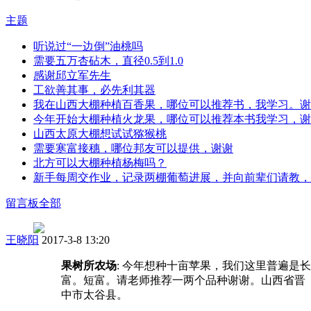
主题
听说过“一边倒”油桃吗
需要五万杏砧木，直径0.5到1.0
感谢邱立军先生
工欲善其事，必先利其器
我在山西大棚种植百香果，哪位可以推荐书，我学习。谢
今年开始大棚种植火龙果，哪位可以推荐本书我学习，谢
山西太原大棚想试试猕猴桃
需要寒富接穗，哪位邦友可以提供，谢谢
北方可以大棚种植杨梅吗？
新手每周交作业，记录两棚葡萄进展，并向前辈们请教，
留言板
全部
王晓阳
2017-3-8 13:20
果树所农场
: 今年想种十亩苹果，我们这里普遍是长
富。短富。请老师推荐一两个品种谢谢。山西省晋
中市太谷县。