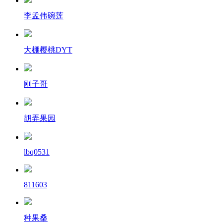
李孟伟碗莲
大棚樱桃DYT
刚子哥
胡弄果园
lbq0531
811603
种果桑