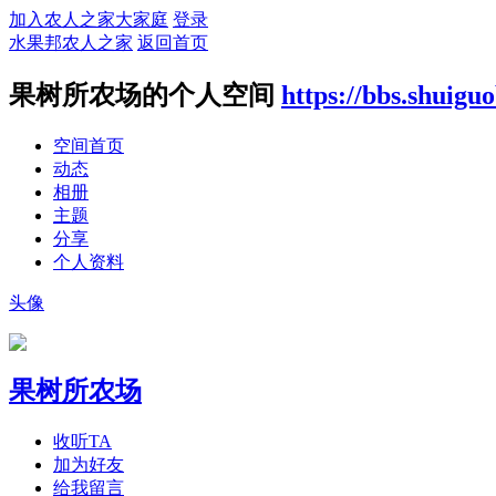
加入农人之家大家庭
登录
水果邦农人之家
返回首页
果树所农场的个人空间
https://bbs.shuig
空间首页
动态
相册
主题
分享
个人资料
头像
果树所农场
收听TA
加为好友
给我留言