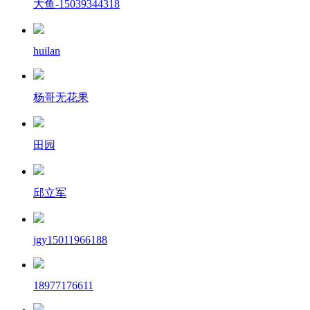
大鱼-15039344318
huilan
杨哥无花果
田园
邱立军
jgy15011966188
18977176611