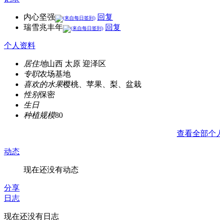
内心坚强
回复
瑞雪兆丰年
回复
个人资料
居住地
山西 太原 迎泽区
专职
农场基地
喜欢的水果
樱桃、苹果、梨、盆栽
性别
保密
生日
种植规模
80
查看全部个
动态
现在还没有动态
分享
日志
现在还没有日志