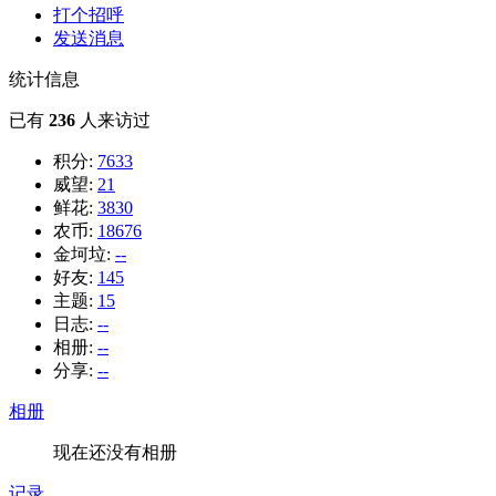
打个招呼
发送消息
统计信息
已有
236
人来访过
积分:
7633
威望:
21
鲜花:
3830
农币:
18676
金坷垃:
--
好友:
145
主题:
15
日志:
--
相册:
--
分享:
--
相册
现在还没有相册
记录